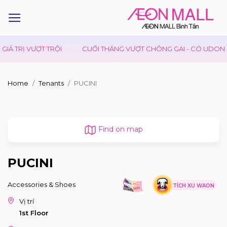
IÁ TRỊ VƯỢT TRỘI
CUỐI THÁNG VƯỢT CHÔNG GAI - CÓ UDON DA
Home
Tenants
PUCINI
Find on map
PUCINI
Accessories & Shoes
TÍCH XU WAON
Vị trí
1st Floor