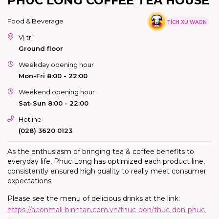
PHÚC LONG COFFEE TEA HOUSE
Food & Beverage
TÍCH XU WAON
Vị trí
Ground floor
Weekday opening hour
Mon-Fri 8:00 - 22:00
Weekend opening hour
Sat-Sun 8:00 - 22:00
Hotline
(028) 3620 0123
As the enthusiasm of bringing tea & coffee benefits to
everyday life, Phuc Long has optimized each product line,
consistently ensured high quality to really meet consumer
expectations
Please see the menu of delicious drinks at the link:
https://aeonmall-binhtan.com.vn/thuc-don/thuc-don-phuc-