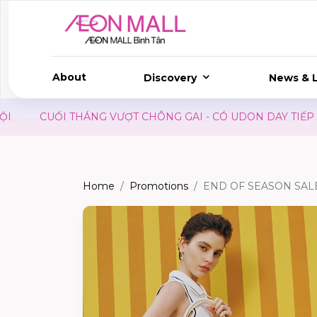
About
Discovery
News & L
CUỐI THÁNG VƯỢT CHÔNG GAI - CÓ UDON DAY TIẾP SỨC
Home
Promotions
END OF SEASON SALE