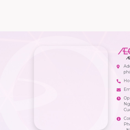
Add
ph
Hot
Em
Op
Ngà
Cuố
Co
Ph
- 