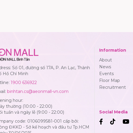
Information
About
News
ress: Số 01, đường số 17A, P. An Lạc, Thành
ố Hồ Chí Minh
Events
Floor Map
line:
1900 636922
Recruitment
ail:
binhtan.cs@aeonmall-vn.com
ening hour:
y thường (10:00 - 22:00)
Social Media
i tuần và ngày lễ (9:00 - 22:00)
mpany code: 0106099581-001 cấp bởi:
òng ĐKKD - Sở kế hoạch và đầu tư Tp.HCM
Ngày 30/06/2015