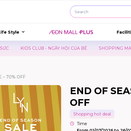
ife Style
Facilit
KIDS CLUB - NGÀY HỘI CỦA BÉ
SHOPPING MARATHON
 – 70% OFF
END OF SEA
OFF
Shopping hot deal
Time
From 01/07/2026 to 26/0