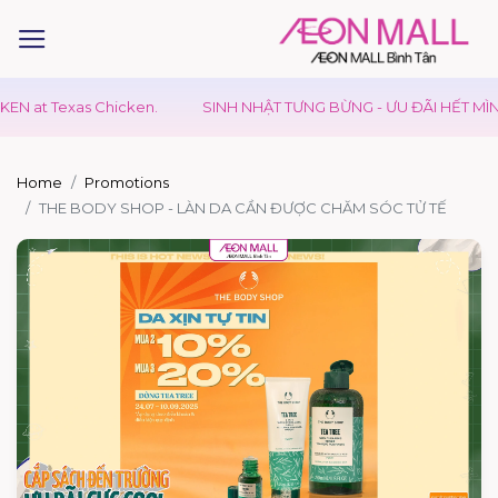
 at Texas Chicken.
SINH NHẬT TƯNG BỪNG - ƯU ĐÃI HẾT MÌNH
Home
Promotions
THE BODY SHOP - LÀN DA CẦN ĐƯỢC CHĂM SÓC TỬ TẾ