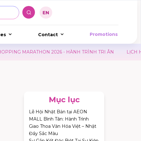
Promotions
ies
Contact
 - HÀNH TRÌNH TRI ÂN
LỊCH HIẾN MÁU HÀNG THÁNG 
Mục lục
Lễ Hội Nhật Bản tại AEON
MALL Bình Tân: Hành Trình
Giao Thoa Văn Hóa Việt – Nhật
Đầy Sắc Màu
Sự Gắn Kết Đặc Biệt Tại Sự Kiện