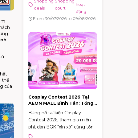
Shopping
Shopping
hoạt
deals
court
động
From 30/07/2026 to 09/08/2026
hám
khách
hững
ảnh
từ
Nhật
ó thể
ng của
Cosplay Contest 2026 Tại
AEON MALL Bình Tân: Tổng
Giải Thưởng 20 Triệu Đồng
Bùng nổ sự kiện Cosplay
Contest 2026, tham gia miễn
phí, dàn BGK "xịn xò" cùng tổng
giải thưởng hấp dẫn lên tới