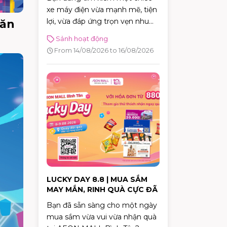
xe máy điện vừa mạnh mẽ, tiện
lợi, vừa đáp ứng trọn vẹn nhu
Văn
cầu di chuyển hằng ngày?
Sảnh hoạt động
Đừng bỏ lỡ sự kiện trải nghiệm
From 14/08/2026 to 16/08/2026
Dat Bike ERA diễn ra tại AEON
MALL Bình Tân từ 14 –
16/08/2026. Đây là cơ hội để
trực tiếp khám phá những mẫu
xe điện thế hệ mới, đăng ký lái
thử và nhận nhiều phần quà
hấp dẫn.
LUCKY DAY 8.8 | MUA SẮM
MAY MẮN, RINH QUÀ CỰC ĐÃ
Bạn đã sẵn sàng cho một ngày
mua sắm vừa vui vừa nhận quà