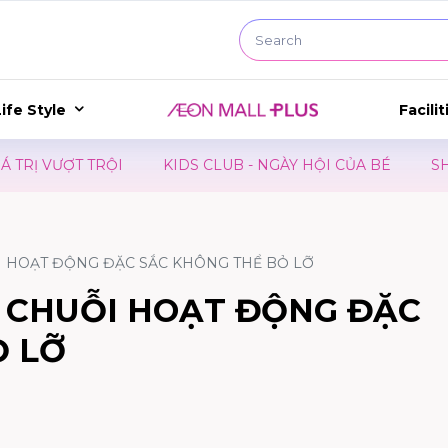
ife Style
Facilit
DS CLUB - NGÀY HỘI CỦA BÉ
SHOPPING MARATHON 2026
ỖI HOẠT ĐỘNG ĐẶC SẮC KHÔNG THỂ BỎ LỠ
- CHUỖI HOẠT ĐỘNG ĐẶC
Ỏ LỠ