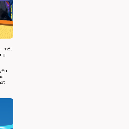
 – một
ộng
 yêu
hời
hật