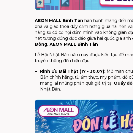
AEON MALL Bình Tân
hân hạnh mang đến một 
phá và giao thoa đầy cảm hứng giữa hai nền v
hàng sẽ có cơ hội đắm mình vào không gian đậ
nét tương đồng độc đáo giữa hai quốc gia anh
Đông, AEON MALL Bình Tân
Lễ Hội Nhật Bản năm nay được kiến tạo để man
truyền thống đến hiện đại.
Rinh Ưu Đãi Thật (17 - 30.07):
Mở màn chuỗi
Bản chính hãng, từ ẩm thực, mỹ phẩm, đồ dùn
mang lại những phần quà giá trị tại
Quầy đổ
Nhật Bản.