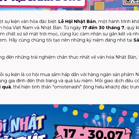
sự kiện văn hóa đặc biệt:
Lễ Hội Nhật Bản
, một hành trình k
ăn hóa Việt Nam và Nhật Bản. Từ ngày
17 đến 30 tháng 7
, quý 
m chất xứ sở mặt trời mọc, cùng lúc cảm nhận sự gắn kết và n
 em. Hãy cùng chúng tôi tạo nên những kỷ niệm đáng nhớ tại
S
g đến những trải nghiệm chân thực nhất về văn hóa Nhật Bản, 
 sự kiện là cơ hội mua sắm hấp dẫn với hàng ngàn sản phẩm 
g gia đình đến thời trang và quà lưu niệm. Mỗi giao dịch đều c
i quà
, thể hiện tinh thần "omotenashi" (lòng hiếu khách) đặc trư