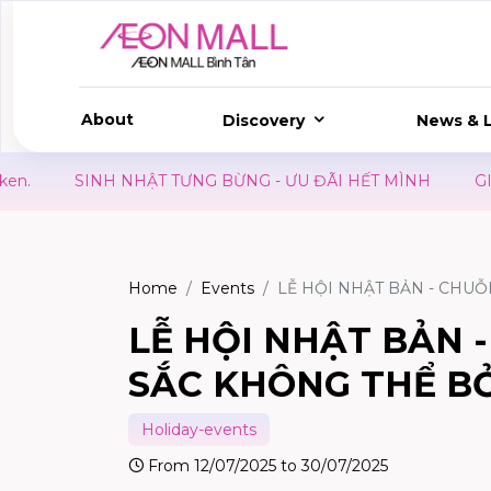
About
Discovery
News & L
G BỪNG - ƯU ĐÃI HẾT MÌNH
GIÁ TRỊ VƯỢT TRỘI
KI
Home
Events
LỄ HỘI NHẬT BẢN - CHU
LỄ HỘI NHẬT BẢN 
SẮC KHÔNG THỂ B
Holiday-events
From 12/07/2025 to 30/07/2025