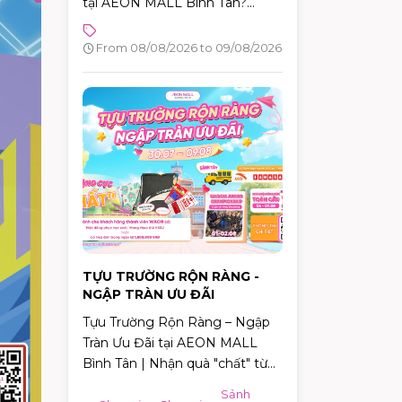
tại AEON MALL Bình Tân?
Trong hai ngày 08 –
09/08/2026, chương trình
From 08/08/2026 to 09/08/2026
Lucky Day chính thức diễn ra
với hàng loạt phần quà hấp dẫn
dành cho khách hàng có hóa
đơn từ 880.000 VNĐ.
TỰU TRƯỜNG RỘN RÀNG -
NGẬP TRÀN ƯU ĐÃI
Tựu Trường Rộn Ràng – Ngập
Tràn Ưu Đãi tại AEON MALL
Bình Tân | Nhận quà "chất" từ
30/07 – 09/08/2026
Sảnh