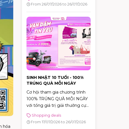
20.000.000 VNĐ!
From 26/07/2026 to 26/07/2026
SINH NHẬT 10 TUỔI - 100%
TRÚNG QUÀ MỖI NGÀY
Cơ hội tham gia chương trình
100% TRÚNG QUÀ MỖI NGÀY
với tổng giá trị giải thưởng cực
khủng.
Shopping deals
From 17/07/2026 to 26/07/2026
ến hóa