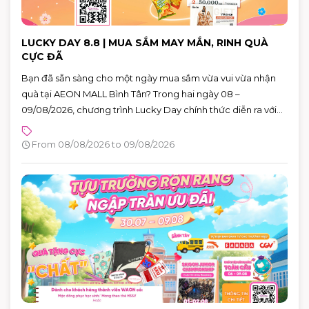
LUCKY DAY 8.8 | MUA SẮM MAY MẮN, RINH QUÀ
CỰC ĐÃ
Bạn đã sẵn sàng cho một ngày mua sắm vừa vui vừa nhận
quà tại AEON MALL Bình Tân? Trong hai ngày 08 –
09/08/2026, chương trình Lucky Day chính thức diễn ra với
hàng loạt phần quà hấp dẫn dành cho khách hàng có hóa
đơn từ 880.000 VNĐ.
From 08/08/2026 to 09/08/2026