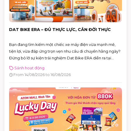
DAT BIKE ERA – ĐỦ THỰC LỰC, CÂN ĐỜI THỰC
Bạn đang tìm kiếm một chiếc xe máy điện vừa mạnh mẽ,
tiện lợi, vừa đáp ứng trọn vẹn nhu cầu di chuyển hằng ngày?
Đừng bỏ lỡ sự kiện trải nghiệm Dat Bike ERA diễn ra tại
AEON MALL Bình Tân từ 14 – 16/08/2026. Đây là cơ hội để trực
Sảnh hoạt động
tiếp khám phá những mẫu xe điện thế hệ mới, đăng ký lái
From 14/08/2026 to 16/08/2026
thử và nhận nhiều phần quà hấp dẫn.