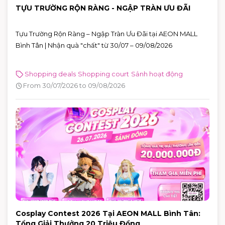
TỰU TRƯỜNG RỘN RÀNG - NGẬP TRÀN ƯU ĐÃI
Tựu Trường Rộn Ràng – Ngập Tràn Ưu Đãi tại AEON MALL
Bình Tân | Nhận quà "chất" từ 30/07 – 09/08/2026
Shopping deals
Shopping court
Sảnh hoạt động
From 30/07/2026 to 09/08/2026
Cosplay Contest 2026 Tại AEON MALL Bình Tân:
Tổng Giải Thưởng 20 Triệu Đồng