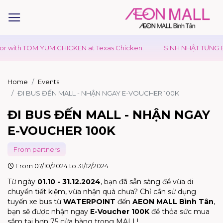
 TOM YUM CHICKEN at Texas Chicken.
SINH NHẬT TƯNG BỪNG - 
Home
Events
ĐI BUS ĐẾN MALL - NHẬN NGAY E-VOUCHER 100K
ĐI BUS ĐẾN MALL - NHẬN NGAY
E-VOUCHER 100K
From partners
From 07/10/2024 to 31/12/2024
Từ ngày
01.10 - 31.12.2024
, bạn đã sẵn sàng để vừa di
chuyển tiết kiệm, vừa nhận quà chưa? Chỉ cần sử dụng
tuyến xe bus từ
WATERPOINT
đến
AEON MALL Bình Tân
,
bạn sẽ được nhận ngay
E-Voucher 100K
để thỏa sức mua
sắm tại hơn 75 cửa hàng trong MALL!