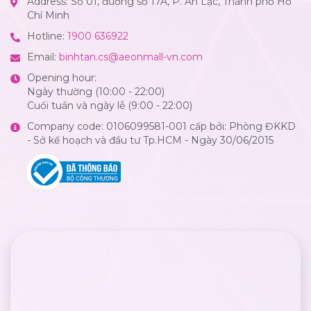
Address: Số 01, đường số 17A, P. An Lạc, Thành phố Hồ
Chí Minh
Hotline:
1900 636922
Email:
binhtan.cs@aeonmall-vn.com
Opening hour:
Ngày thường (10:00 - 22:00)
Cuối tuần và ngày lễ (9:00 - 22:00)
Company code: 0106099581-001 cấp bởi: Phòng ĐKKD
- Sở kế hoạch và đầu tư Tp.HCM - Ngày 30/06/2015