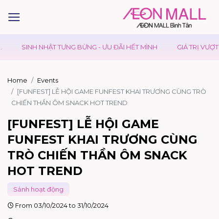
ỪNG - ƯU ĐÃI HẾT MÌNH
GIÁ TRỊ VƯỢT TRỘI
KIDS CLUB - 
Home
Events
[FUNFEST] LỄ HỘI GAME FUNFEST KHAI TRƯƠNG CÙNG TRÒ
CHIẾN THẦN ÔM SNACK HOT TREND
[FUNFEST] LỄ HỘI GAME
FUNFEST KHAI TRƯƠNG CÙNG
TRÒ CHIẾN THẦN ÔM SNACK
HOT TREND
Sảnh hoạt động
From 03/10/2024 to 31/10/2024