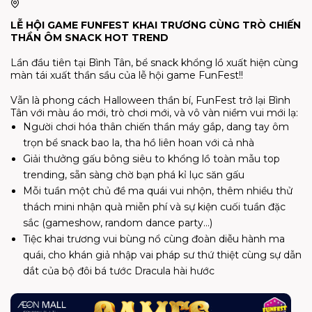
LỄ HỘI GAME FUNFEST KHAI TRƯƠNG CÙNG TRÒ CHIẾN
THẦN ÔM SNACK HOT TREND
Lần đầu tiên tại Bình Tân, bể snack khổng lồ xuất hiện cùng
màn tái xuất thần sầu của lễ hội game FunFest!!
Vẫn là phong cách Halloween thần bí, FunFest trở lại Bình
Tân với màu áo mới, trò chơi mới, và vô vàn niềm vui mới lạ:
Người chơi hóa thân chiến thần máy gắp, dang tay ôm
trọn bể snack bao la, tha hồ liên hoan với cả nhà
Giải thưởng gấu bông siêu to khổng lồ toàn mẫu top
trending, sẵn sàng chờ bạn phá kỉ lục săn gấu
Mỗi tuần một chủ đề ma quái vui nhộn, thêm nhiều thử
thách mini nhận quà miễn phí và sự kiện cuối tuần đặc
sắc (gameshow, random dance party…)
Tiệc khai trương vui bùng nổ cùng đoàn diễu hành ma
quái, cho khán giả nhập vai pháp sư thứ thiệt cùng sự dẫn
dắt của bộ đôi bá tước Dracula hài hước