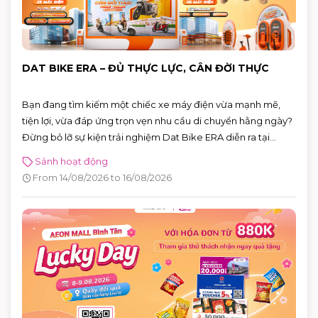
DAT BIKE ERA – ĐỦ THỰC LỰC, CÂN ĐỜI THỰC
Bạn đang tìm kiếm một chiếc xe máy điện vừa mạnh mẽ,
tiện lợi, vừa đáp ứng trọn vẹn nhu cầu di chuyển hằng ngày?
Đừng bỏ lỡ sự kiện trải nghiệm Dat Bike ERA diễn ra tại
AEON MALL Bình Tân từ 14 – 16/08/2026. Đây là cơ hội để trực
Sảnh hoạt động
tiếp khám phá những mẫu xe điện thế hệ mới, đăng ký lái
From 14/08/2026 to 16/08/2026
thử và nhận nhiều phần quà hấp dẫn.