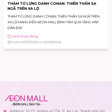
THÁM TỬ LỪNG DANH CONAN: THIÊN THẦN SA
NGÃ TRÊN XA LỘ
THÁM TỬ LỪNG DANH CONAN: THIÊN THẦN SA NGÃ TRÊN
XA LỘ MANG ĐẾN AEON MALL BÌNH TÂN QUÀ TẶNG HẤP
DẪN ĐÂY
Sảnh hoạt động
From 10/07/2026 to 09/08/2026
Address: Số 01, đường số 17A, P. An Lạc, Thành phố Hồ