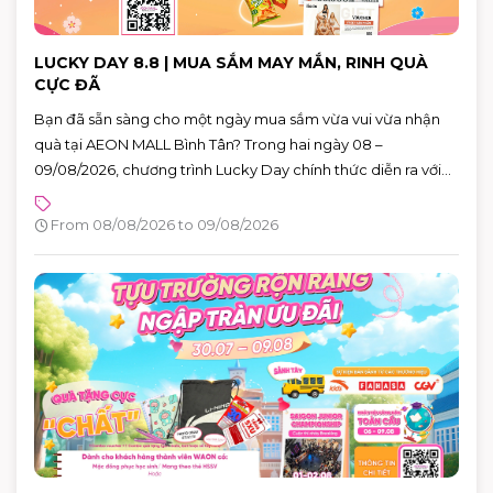
LUCKY DAY 8.8 | MUA SẮM MAY MẮN, RINH QUÀ
CỰC ĐÃ
Bạn đã sẵn sàng cho một ngày mua sắm vừa vui vừa nhận
quà tại AEON MALL Bình Tân? Trong hai ngày 08 –
09/08/2026, chương trình Lucky Day chính thức diễn ra với
hàng loạt phần quà hấp dẫn dành cho khách hàng có hóa
đơn từ 880.000 VNĐ.
From 08/08/2026 to 09/08/2026