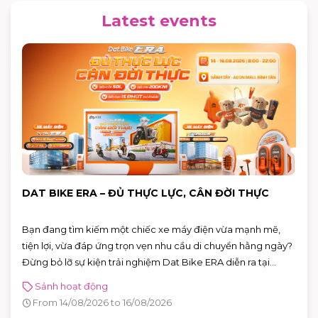
Latest events
DAT BIKE ERA – ĐỦ THỰC LỰC, CÂN ĐỜI THỰC
Bạn đang tìm kiếm một chiếc xe máy điện vừa mạnh mẽ,
tiện lợi, vừa đáp ứng trọn vẹn nhu cầu di chuyển hằng ngày?
Đừng bỏ lỡ sự kiện trải nghiệm Dat Bike ERA diễn ra tại
AEON MALL Bình Tân từ 14 – 16/08/2026. Đây là cơ hội để trực
Sảnh hoạt động
tiếp khám phá những mẫu xe điện thế hệ mới, đăng ký lái
From 14/08/2026 to 16/08/2026
thử và nhận nhiều phần quà hấp dẫn.