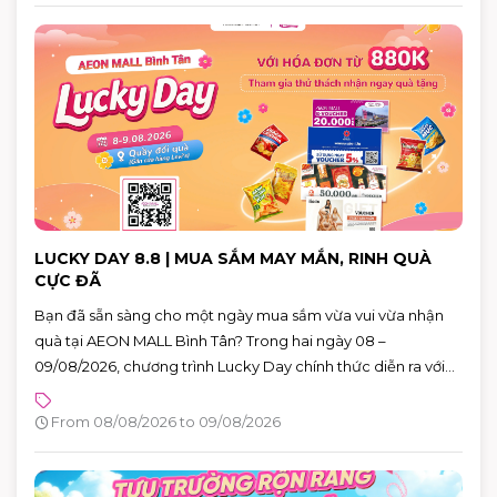
LUCKY DAY 8.8 | MUA SẮM MAY MẮN, RINH QUÀ
CỰC ĐÃ
Bạn đã sẵn sàng cho một ngày mua sắm vừa vui vừa nhận
quà tại AEON MALL Bình Tân? Trong hai ngày 08 –
09/08/2026, chương trình Lucky Day chính thức diễn ra với
hàng loạt phần quà hấp dẫn dành cho khách hàng có hóa
đơn từ 880.000 VNĐ.
From 08/08/2026 to 09/08/2026