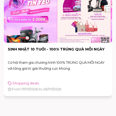
END OF SEASON SALE - SALE HÈ SIÊU SỐC TẠI
AEON MALL BÌNH TÂN
Mùa hè này, hãy tận hưởng không khí mua sắm sôi động và
nhận ngay hàng loạt ưu đãi hấp dẫn tại AEON MALL Bình Tân
với chương trình Sale Hè Siêu Sốc diễn ra từ 26/06 đến 05/07.
Shopping deals
Holiday-events
From 26/06/2026 to 05/07/2026