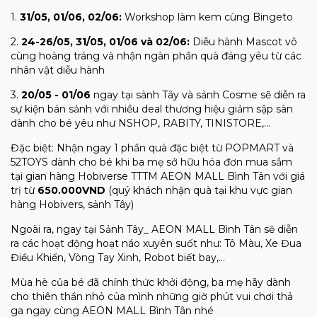
1.
31/05, 01/06, 02/06:
Workshop làm kem cùng Bingeto
2.
24-26/05, 31/05, 01/06 và 02/0
6:
Diễu hành Mascot vô
cùng hoàng tráng và nhận ngàn phần quà đáng yêu từ các
nhân vật diễu hành
3.
20/05 - 01/06
ngay tại sảnh Tây và sảnh Cosme sẽ diễn ra
sự kiện bán sảnh với nhiều deal thương hiệu giảm sập sàn
dành cho bé yêu như NSHOP, RABITY, TINISTORE,...
Đặc biệt: Nhận ngay 1 phần quà đặc biệt từ POPMART và
52TOYS dành cho bé khi ba mẹ sở hữu hóa đơn mua sắm
tại gian hàng Hobiverse TTTM AEON MALL Bình Tân với giá
trị từ
650.000VND
(quý khách nhận quà tại khu vực gian
hàng Hobivers, sảnh Tây)
Ngoài ra, ngay tại Sảnh Tây_ AEON MALL Bình Tân sẽ diễn
ra các hoạt động hoạt náo xuyên suốt như: Tô Màu, Xe Đua
Điều Khiển, Vòng Tay Xinh, Robot biết bay,...
Mùa hè của bé đã chính thức khởi động, ba mẹ hãy dành
cho thiên thần nhỏ của mình những giờ phút vui chơi thả
ga ngay cùng AEON MALL Bình Tân nhé