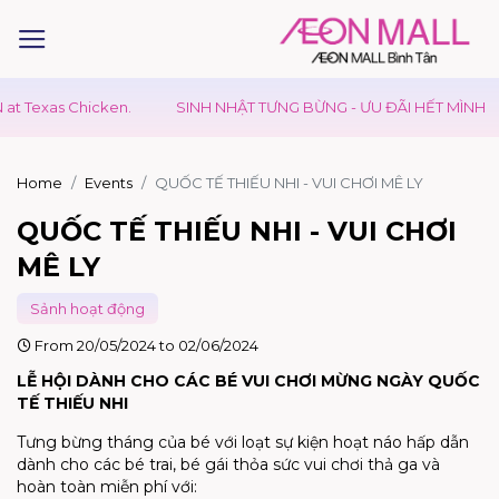
as Chicken.
SINH NHẬT TƯNG BỪNG - ƯU ĐÃI HẾT MÌNH
GI
Home
Events
QUỐC TẾ THIẾU NHI - VUI CHƠI MÊ LY
QUỐC TẾ THIẾU NHI - VUI CHƠI
MÊ LY
Sảnh hoạt động
From 20/05/2024 to 02/06/2024
LỄ HỘI DÀNH CHO CÁC BÉ VUI CHƠI MỪNG NGÀY QUỐC
TẾ THIẾU NHI
Tưng bừng tháng của bé với loạt sự kiện hoạt náo hấp dẫn
dành cho các bé trai, bé gái thỏa sức vui chơi thả ga và
hoàn toàn miễn phí với: