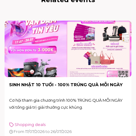
END OF SEASON SALE - SALE HÈ SIÊU SỐC TẠI
AEON MALL BÌNH TÂN
Mùa hè này, hãy tận hưởng không khí mua sắm sôi động và
nhận ngay hàng loạt ưu đãi hấp dẫn tại AEON MALL Bình Tân
với chương trình Sale Hè Siêu Sốc diễn ra từ 26/06 đến 05/07.
Shopping deals
Holiday-events
From 26/06/2026 to 05/07/2026