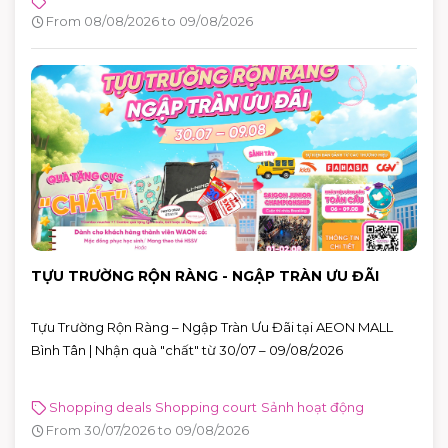
đơn từ 880.000 VNĐ.
From 08/08/2026 to 09/08/2026
TỰU TRƯỜNG RỘN RÀNG - NGẬP TRÀN ƯU ĐÃI
Tựu Trường Rộn Ràng – Ngập Tràn Ưu Đãi tại AEON MALL
Bình Tân | Nhận quà "chất" từ 30/07 – 09/08/2026
Shopping deals
Shopping court
Sảnh hoạt động
From 30/07/2026 to 09/08/2026