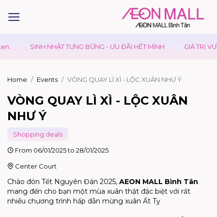
SINH NHẬT TƯNG BỪNG - ƯU ĐÃI HẾT MÌNH
GIÁ TRỊ VƯỢT TRỘI
Home
Events
VÒNG QUAY LÌ XÌ - LỘC XUÂN NHƯ Ý
VÒNG QUAY LÌ XÌ - LỘC XUÂN
NHƯ Ý
Shopping deals
From 06/01/2025 to 28/01/2025
Center Court
Chào đón Tết Nguyên Đán 2025,
AEON MALL Bình Tân
mang đến cho bạn một mùa xuân thật đặc biệt với rất
nhiều chương trình hấp dẫn mừng xuân Ất Tỵ