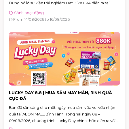
Đừng bỏ lỡ sự kiện trải nghiệm Dat Bike ERA diễn ra tại
AEON MALL Bình Tân từ 14 – 16/08/2026. Đây là cơ hội để trực
Sảnh hoạt động
tiếp khám phá những mẫu xe điện thế hệ mới, đăng ký lái
From 14/08/2026 to 16/08/2026
thử và nhận nhiều phần quà hấp dẫn.
LUCKY DAY 8.8 | MUA SẮM MAY MẮN, RINH QUÀ
CỰC ĐÃ
Bạn đã sẵn sàng cho một ngày mua sắm vừa vui vừa nhận
quà tại AEON MALL Bình Tân? Trong hai ngày 08 –
09/08/2026, chương trình Lucky Day chính thức diễn ra với
hàng loạt phần quà hấp dẫn dành cho khách hàng có hóa