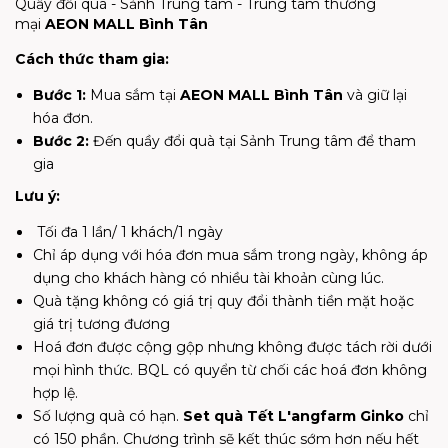
Quầy đổi quà - Sảnh Trung tâm - Trung tâm thương
mại
AEON MALL Bình Tân
Cách thức tham gia:
Bước 1:
Mua sắm tại
AEON MALL Bình Tân
và giữ lại
hóa đơn.
Bước 2:
Đến quầy đổi quà tại Sảnh Trung tâm để tham
gia
Lưu ý:
Tối đa 1 lần/ 1 khách/1 ngày
Chỉ áp dụng với hóa đơn mua sắm trong ngày, không áp
dụng cho khách hàng có nhiều tài khoản cùng lúc.
Quà tặng không có giá trị quy đổi thành tiền mặt hoặc
giá trị tương đương
Hoá đơn được cộng gộp nhưng không được tách rời dưới
mọi hình thức. BQL có quyển từ chối các hoá đơn không
hợp lệ.
Số lượng quà có hạn.
Set quà Tết L'angfarm Ginko
chỉ
có 150 phần. Chương trình sẽ kết thúc sớm hơn nếu hết