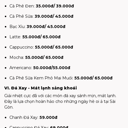
Cà Phê Đen:
35.000đ/ 39.000đ
Cà Phê Sữa:
39.000đ/ 45.000đ
Bạc Xỉu:
39.000đ/ 45.000đ
Latte:
55.000đ/ 65.000đ
Cappuccino:
55.000đ/ 65.000đ
Mocha:
55.000đ/ 65.000đ
Americano:
50.000đ/55.000đ
Cà Phê Sữa Kem Phô Mai Muối:
55.000đ/ 65.000đ
VI. Đá Xay - Mát lạnh sảng khoái
Giải nhiệt cực đã với các món đá xay sánh mịn, mát lạnh.
Đây là lựa chọn hoàn hảo cho những ngày hè oi ả tại Sài
Gòn.
Chanh Đá Xay:
59.000đ
Cappuccino Đá Xay:
69.000đ