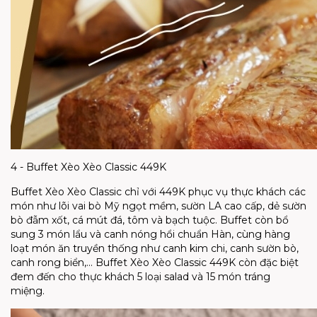
4 - Buffet Xèo Xèo Classic 449K
Buffet Xèo Xèo Classic chỉ với 449K phục vụ thực khách các
món như lõi vai bò Mỹ ngọt mềm, sườn LA cao cấp, dẻ sườn
bò đẫm xốt, cá mút đá, tôm và bạch tuộc. Buffet còn bổ
sung 3 món lẩu và canh nóng hổi chuẩn Hàn, cùng hàng
loạt món ăn truyền thống như canh kim chi, canh sườn bò,
canh rong biển,... Buffet Xèo Xèo Classic 449K còn đặc biệt
đem đến cho thực khách 5 loại salad và 15 món tráng
miệng.