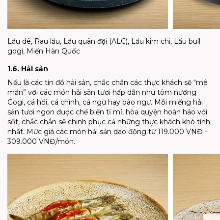
Lẩu dê, Rau lẩu, Lẩu quân đội (ALC), Lẩu kim chi, Lẩu bull
gogi, Miến Hàn Quốc
1.6. Hải sản
Nếu là các tín đồ hải sản, chắc chắn các thực khách sẽ “mê
mẩn” với các món hải sản tươi hấp dẫn như tôm nướng
Gogi, cá hồi, cá chình, cá ngừ hay bào ngư. Mỗi miếng hải
sản tươi ngon được chế biến tỉ mỉ, hòa quyện hoàn hảo với
sốt, chắc chắn sẽ chinh phục cả những thực khách khó tính
nhất. Mức giá các món hải sản dao động từ 119.000 VNĐ -
309.000 VNĐ/món.