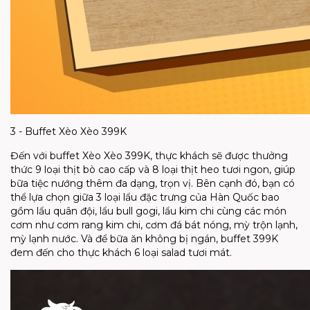
3 - Buffet Xèo Xèo 399K
Đến với buffet Xèo Xèo 399K, thực khách sẽ được thưởng
thức 9 loại thịt bò cao cấp và 8 loại thịt heo tươi ngon, giúp
bữa tiệc nướng thêm đa dạng, trọn vị. Bên cạnh đó, bạn có
thể lựa chọn giữa 3 loại lẩu đặc trưng của Hàn Quốc bao
gồm lẩu quân đội, lẩu bull gogi, lẩu kim chi cùng các món
cơm như cơm rang kim chi, cơm đá bát nóng, mỳ trộn lạnh,
mỳ lạnh nước. Và để bữa ăn không bị ngán, buffet 399K
đem đến cho thực khách 6 loại salad tươi mát.