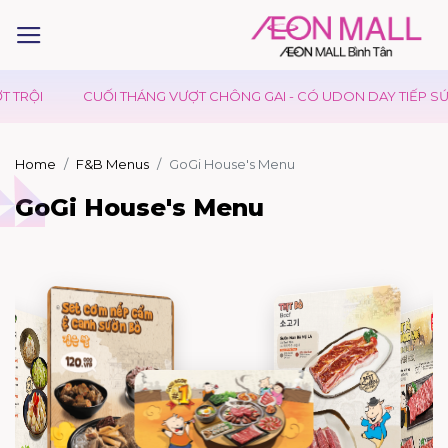
CÓ UDON DAY TIẾP SỨC
KIDS CLUB - NGÀY HỘI CỦA BÉ
SH
Home
F&B Menus
GoGi House's Menu
GoGi House's Menu