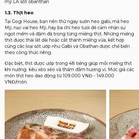
mỹ LA sốt obanthan
1.3. Thịt heo
Tại Gogi House, bạn nên thử ngay sườn heo gabi, má heo
Mỹ, nạc vai heo Mỹ, hay ba chỉ heo tươi để cảm nhận sự
ngọt mềm và đậm đà trong từng miếng thịt. Những miếng
thịt được thái lát dài hoặc cắt thành miếng vừa, kết hợp
cùng các loại sốt ướp như Galbi và Obathan được chế biến
theo công thức riêng.
Đặc biệt, thịt được ướp trong 48 tiếng giúp mỗi miếng thịt
khi nướng kêu xèo xèo và thấm đẫm hương vị. Mức giá các
món thịt heo dao động từ 109.000 VNĐ - 149.000
VNĐ/món.