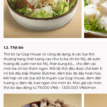
1.2. Thịt bò
Thịt bò tại Gogi House vô cùng đa dạng, là các loại thịt
thượng hạng chất lượng cao như từ ba chỉ bò Mỹ, dẻ sườn
hoàng đế, sườn non bò Mỹ, thăn bụng bò,... cho đến các
món ba chỉ bò thơm ngon. Mỗi lát thịt đều được chế biến tỉ
mỉ bởi đầu bếp Master Butcher, đảm bảo độ dày hoàn hảo,
kết hợp với các loại sốt bí truyền của Gogi House, đem đến
hương vị đậm đà, tươi ngon cho món ăn. Mức giá các món
thịt bò dao động từ 79.000 VNĐ - 1.500.000 VNĐ/món.