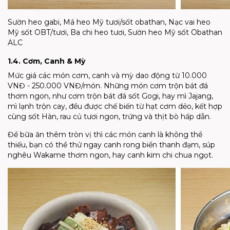
Sườn heo gabi, Má heo Mỹ tươi/sốt obathan, Nạc vai heo
Mỹ sốt OBT/tươi, Ba chi heo tươi, Sườn heo Mỹ sốt Obathan
ALC
1.4. Cơm, Canh & Mỳ
Mức giá các món cơm, canh và mỳ dao động từ 10.000
VNĐ - 250.000 VNĐ/món. Những món cơm trộn bát đá
thơm ngon, như cơm trộn bát đá sốt Gogi, hay mì Jajang,
mì lạnh trộn cay, đều được chế biến từ hạt cơm dẻo, kết hợp
cùng sốt Hàn, rau củ tươi ngon, trứng và thịt bò hấp dẫn.
Để bữa ăn thêm tròn vị thì các món canh là không thể
thiếu, bạn có thể thử ngay canh rong biển thanh đạm, súp
nghêu Wakame thơm ngon, hay canh kim chi chua ngọt.