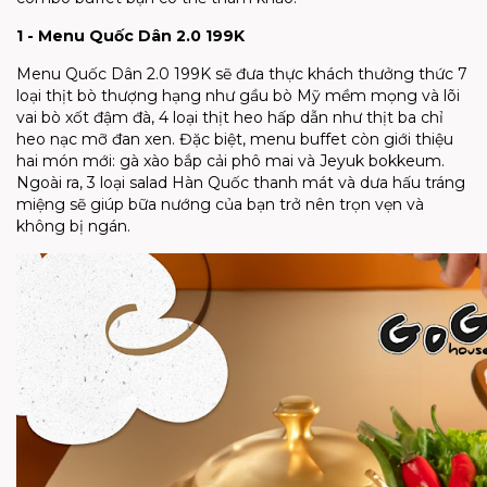
1 - Menu Quốc Dân 2.0 199K
Menu Quốc Dân 2.0 199K sẽ đưa thực khách thưởng thức 7
loại thịt bò thượng hạng như gầu bò Mỹ mềm mọng và lõi
vai bò xốt đậm đà, 4 loại thịt heo hấp dẫn như thịt ba chỉ
heo nạc mỡ đan xen. Đặc biệt, menu buffet còn giới thiệu
hai món mới: gà xào bắp cải phô mai và Jeyuk bokkeum.
Ngoài ra, 3 loại salad Hàn Quốc thanh mát và dưa hấu tráng
miệng sẽ giúp bữa nướng của bạn trở nên trọn vẹn và
không bị ngán.