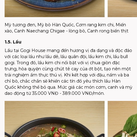
Mỳ tương đen, Mỳ bò Hàn Quốc, Cơm rang kim chi, Miến
xào, Canh Naechang Chigae - lòng bò, Canh rong biển thịt
1.5. Lẩu
Lẩu tại Gogi House mang đến hương vị đa dạng và độc đáo
với các loại lẩu như lẩu dê, lẩu quân đội, lẩu kim chi, lẩu bull
gogi. Trong đó, lẩu kim chi nổi bật với vị chua giòn đặc
trưng, hòa quyện cùng chút tê cay của ớt bột, tạo nên một
trải nghiệm ẩm thực thú vị. Khi kết hợp với đậu, nấm và ba
chỉ bò, chắc chắn sẽ khiến các tín đồ yêu thích lẩu Hàn
Quốc không thể bỏ qua. Mức giá các món cơm, canh và mỳ
dao động từ 35.000 VNĐ - 389.000 VNĐ/món.