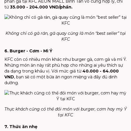
phần gà tại KFC AEON MALL Bình Tân vô cùng hợp lý, chỉ
từ
35.000 - 204.000 VND/phần.
Không chỉ có gà rán, gà quay cũng là món “best seller” tại
KFC
6. Burger - Cơm - Mì Ý
KFC còn có nhiều món khác như burger gà, cơm gà và mì Ý.
Những món ăn này rất phù hợp cho những ai yêu thích sự
đa dạng trong khẩu vị. Với mức giá từ
40.000 - 64.000
VND
, bạn sẽ có một bữa ăn ngon miệng và đầy đủ dinh
dưỡng.
Thực khách cũng có thể đổi món với burger, cơm hay mỳ Ý
tại KFC
7. Thức ăn nhẹ