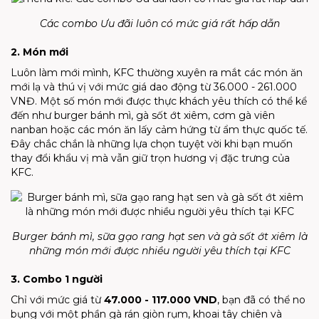
Các combo Ưu đãi luôn có mức giá rất hấp dẫn
2. Món mới
Luôn làm mới mình, KFC thường xuyên ra mắt các món ăn
mới lạ và thú vị với mức giá dao động từ
36.000 - 261.000
VNĐ.
Một số món mới được thực khách yêu thích có thể kể
đến như burger bánh mì, gà sốt ớt xiêm, cơm gà viên
nanban hoặc các món ăn lấy cảm hứng từ ẩm thực quốc tế.
Đây chắc chắn là những lựa chọn tuyệt vời khi bạn muốn
thay đổi khẩu vị mà vẫn giữ trọn hương vị đặc trưng của
KFC.
Burger bánh mì, sữa gạo rang hạt sen và gà sốt ớt xiêm là
những món mới được nhiều người yêu thích tại KFC
3. Combo 1 người
Chỉ với mức giá từ
47.000 - 117.000 VND
, bạn đã có thể no
bụng với một phần gà rán giòn rụm, khoai tây chiên và