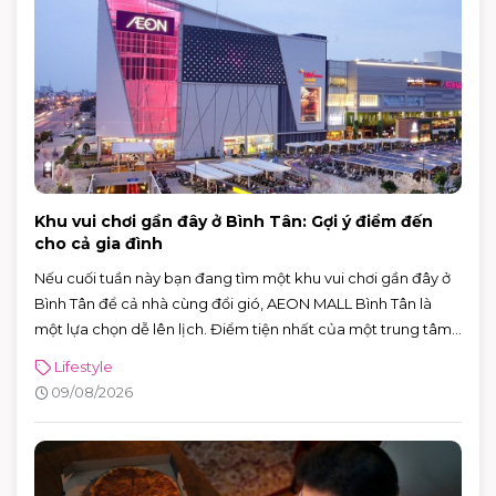
Khu vui chơi gần đây ở Bình Tân: Gợi ý điểm đến
cho cả gia đình
Nếu cuối tuần này bạn đang tìm một khu vui chơi gần đây ở
Bình Tân để cả nhà cùng đổi gió, AEON MALL Bình Tân là
một lựa chọn dễ lên lịch. Điểm tiện nhất của một trung tâm
thương mại là bạn không cần chọn riêng từng địa điểm: trẻ
Lifestyle
em có khu vui chơi trong nhà, người lớn có thể xem phim, ăn
09/08/2026
uống, mua sắm hoặc ngồi cà phê nghỉ chân. Chỉ cần sắp
xếp khéo một chút, một buổi đi chơi 3–5 tiếng vẫn đủ vui mà
không bị quá tải.