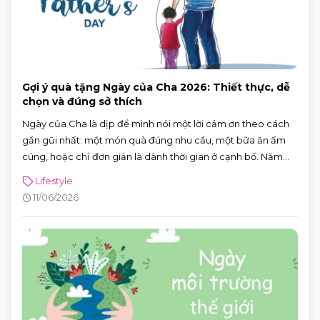
Gợi ý quà tặng Ngày của Cha 2026: Thiết thực, dễ
chọn và đúng sở thích
Ngày của Cha là dịp để mình nói một lời cảm ơn theo cách
gần gũi nhất: một món quà đúng nhu cầu, một bữa ăn ấm
cúng, hoặc chỉ đơn giản là dành thời gian ở cạnh bố. Năm
2026, Ngày của Cha rơi vào Chủ nhật 21/6/2026 (Chủ nhật
Lifestyle
thứ ba của tháng 6) — rất tiện để cả nhà lên lịch đi chơi, mua
11/06/2026
sắm và ăn uống trong một buổi.