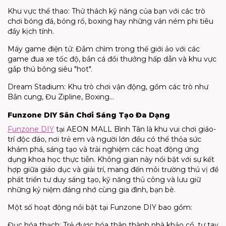
Khu vực thể thao: Thử thách kỹ năng của bạn với các trò
chơi bóng đá, bóng rổ, boxing hay những ván ném phi tiêu
đầy kịch tính.
Máy game điện tử: Đắm chìm trong thế giới ảo với các
game đua xe tốc độ, bắn cá đổi thưởng hấp dẫn và khu vực
gắp thú bông siêu "hot".
Dream Stadium: Khu trò chơi vận động, gồm các trò như
Bắn cung, Đu Zipline, Boxing...
Funzone DIY Sân Chơi Sáng Tạo Đa Dạng
Funzone DIY
tại AEON MALL Bình Tân là khu vui chơi giáo-
trí độc đáo, nơi trẻ em và người lớn đều có thể thỏa sức
khám phá, sáng tạo và trải nghiệm các hoạt động ứng
dụng khoa học thực tiễn. Không gian này nổi bật với sự kết
hợp giữa giáo dục và giải trí, mang đến môi trường thú vị để
phát triển tư duy sáng tạo, kỹ năng thủ công và lưu giữ
những kỷ niệm đáng nhớ cùng gia đình, bạn bè.
Một số hoạt động nổi bật tại Funzone DIY bao gồm:
Đục hóa thạch: Trẻ được hóa thân thành nhà khảo cổ, tự tay