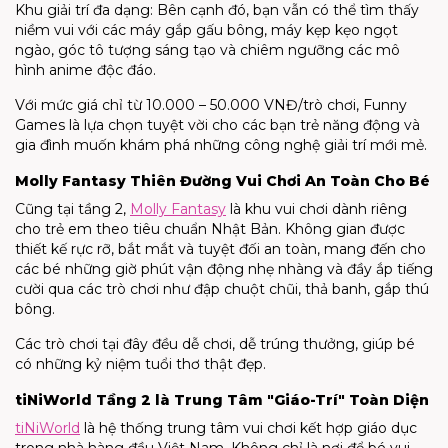
Khu giải trí đa dạng: Bên cạnh đó, bạn vẫn có thể tìm thấy
niềm vui với các máy gắp gấu bông, máy kẹp kẹo ngọt
ngào, góc tô tượng sáng tạo và chiêm ngưỡng các mô
hình anime độc đáo.
Với mức giá chỉ từ 10.000 – 50.000 VNĐ/trò chơi, Funny
Games là lựa chọn tuyệt vời cho các bạn trẻ năng động và
gia đình muốn khám phá những công nghệ giải trí mới mẻ.
Molly Fantasy Thiên Đường Vui Chơi An Toàn Cho Bé
Cũng tại tầng 2,
Molly Fantasy
là khu vui chơi dành riêng
cho trẻ em theo tiêu chuẩn Nhật Bản. Không gian được
thiết kế rực rỡ, bắt mắt và tuyệt đối an toàn, mang đến cho
các bé những giờ phút vận động nhẹ nhàng và đầy ắp tiếng
cười qua các trò chơi như đập chuột chũi, thả banh, gắp thú
bông.
Các trò chơi tại đây đều dễ chơi, dễ trúng thưởng, giúp bé
có những kỷ niệm tuổi thơ thật đẹp.
tiNiWorld Tầng 2 là Trung Tâm "Giáo-Trí" Toàn Diện
tiNiWorld
là hệ thống trung tâm vui chơi kết hợp giáo dục
trong nhà hàng đầu Việt Nam. Không chỉ là nơi để bé vui