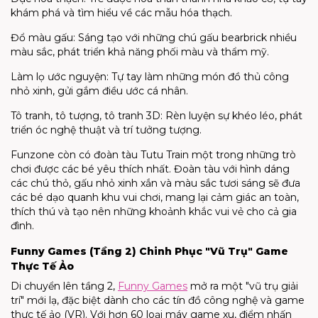
khám phá và tìm hiểu về các mẫu hóa thạch.
Đổ màu gấu: Sáng tạo với những chú gấu bearbrick nhiều
màu sắc, phát triển khả năng phối màu và thẩm mỹ.
Làm lọ ước nguyện: Tự tay làm những món đồ thủ công
nhỏ xinh, gửi gắm điều ước cá nhân.
Tô tranh, tô tượng, tô tranh 3D: Rèn luyện sự khéo léo, phát
triển óc nghệ thuật và trí tưởng tượng.
Funzone còn có đoàn tàu Tutu Train một trong những trò
chơi được các bé yêu thích nhất. Đoàn tàu với hình dáng
các chú thỏ, gấu nhỏ xinh xắn và màu sắc tươi sáng sẽ đưa
các bé dạo quanh khu vui chơi, mang lại cảm giác an toàn,
thích thú và tạo nên những khoảnh khắc vui vẻ cho cả gia
đình.
Funny Games (Tầng 2) Chinh Phục "Vũ Trụ" Game
Thực Tế Ảo
Di chuyển lên tầng 2,
Funny Games
mở ra một "vũ trụ giải
trí" mới lạ, đặc biệt dành cho các tín đồ công nghệ và game
thực tế ảo (VR). Với hơn 60 loại máy game xu, điểm nhấn