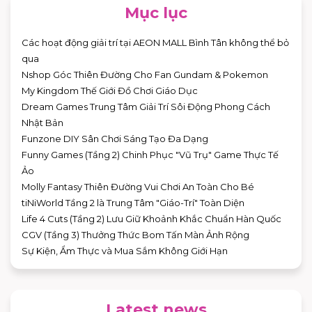
Mục lục
Các hoạt động giải trí tại AEON MALL Bình Tân không thể bỏ
qua
Nshop Góc Thiên Đường Cho Fan Gundam & Pokemon
My Kingdom Thế Giới Đồ Chơi Giáo Dục
Dream Games Trung Tâm Giải Trí Sôi Động Phong Cách
Nhật Bản
Funzone DIY Sân Chơi Sáng Tạo Đa Dạng
Funny Games (Tầng 2) Chinh Phục "Vũ Trụ" Game Thực Tế
Ảo
Molly Fantasy Thiên Đường Vui Chơi An Toàn Cho Bé
tiNiWorld Tầng 2 là Trung Tâm "Giáo-Trí" Toàn Diện
Life 4 Cuts (Tầng 2) Lưu Giữ Khoảnh Khắc Chuẩn Hàn Quốc
CGV (Tầng 3) Thưởng Thức Bom Tấn Màn Ảnh Rộng
Sự Kiện, Ẩm Thực và Mua Sắm Không Giới Hạn
Latest news