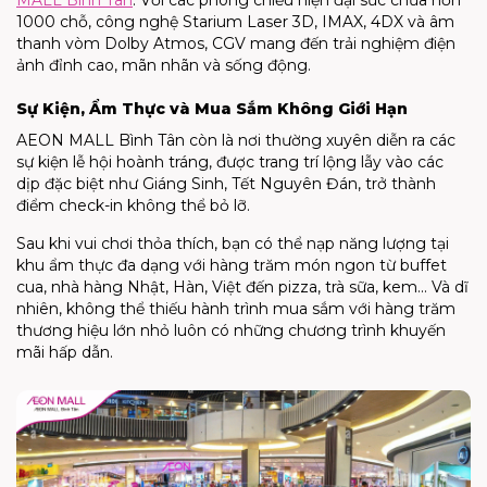
MALL Bình Tân
. Với các phòng chiếu hiện đại sức chứa hơn
1000 chỗ, công nghệ Starium Laser 3D, IMAX, 4DX và âm
thanh vòm Dolby Atmos, CGV mang đến trải nghiệm điện
ảnh đỉnh cao, mãn nhãn và sống động.
Sự Kiện, Ẩm Thực và Mua Sắm Không Giới Hạn
AEON MALL Bình Tân còn là nơi thường xuyên diễn ra các
sự kiện lễ hội hoành tráng, được trang trí lộng lẫy vào các
dịp đặc biệt như Giáng Sinh, Tết Nguyên Đán, trở thành
điểm check-in không thể bỏ lỡ.
Sau khi vui chơi thỏa thích, bạn có thể nạp năng lượng tại
khu ẩm thực đa dạng với hàng trăm món ngon từ buffet
cua, nhà hàng Nhật, Hàn, Việt đến pizza, trà sữa, kem... Và dĩ
nhiên, không thể thiếu hành trình mua sắm với hàng trăm
thương hiệu lớn nhỏ luôn có những chương trình khuyến
mãi hấp dẫn.