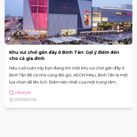
Ăn đêm có mập không? Cách ăn khuya không lo
tăng cân
“Lỡ đói quá nên ăn tí thôi” – câu này chắc ai cũng từng nói ít
nhất một lần. Nhưng rồi lại lo: ăn đêm có mập không? Câu
trả lời thực tế là: có thể mập, nhưng không phải cứ ăn sau 9
giờ là chắc chắn tăng cân.
Lifestyle
11/06/2026