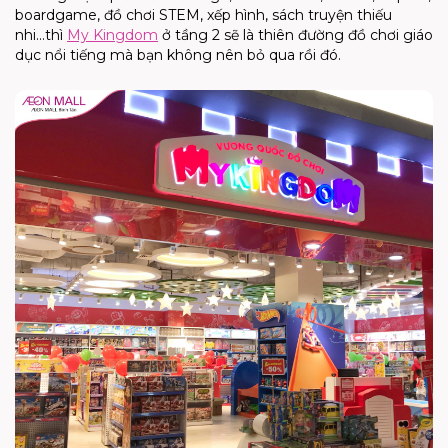
boardgame, đồ chơi STEM, xếp hình, sách truyện thiếu
nhi...thì
My Kingdom
ở tầng 2 sẽ là thiên đường đồ chơi giáo
dục nổi tiếng mà bạn không nên bỏ qua rồi đó.