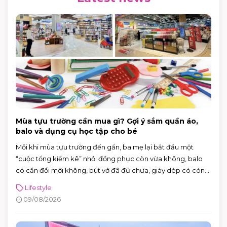
Mùa tựu trường cần mua gì? Gợi ý sắm quần áo,
balo và dụng cụ học tập cho bé
Mỗi khi mùa tựu trường đến gần, ba mẹ lại bắt đầu một
“cuộc tổng kiểm kê” nhỏ: đồng phục còn vừa không, balo
có cần đổi mới không, bút vở đã đủ chưa, giày dép có còn
phù hợp để bé đi học mỗi ngày không. Nghe thì đơn giản,
Lifestyle
nhưng nếu để sát ngày khai giảng mới chuẩn bị, việc mua
09/08/2026
sắm rất dễ trở nên vội vàng, thiếu món này, dư món kia.