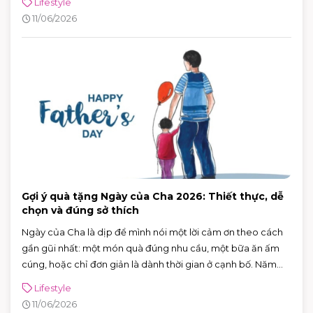
Lifestyle
11/06/2026
Gợi ý quà tặng Ngày của Cha 2026: Thiết thực, dễ
chọn và đúng sở thích
Ngày của Cha là dịp để mình nói một lời cảm ơn theo cách
gần gũi nhất: một món quà đúng nhu cầu, một bữa ăn ấm
cúng, hoặc chỉ đơn giản là dành thời gian ở cạnh bố. Năm
2026, Ngày của Cha rơi vào Chủ nhật 21/6/2026 (Chủ nhật
Lifestyle
thứ ba của tháng 6) — rất tiện để cả nhà lên lịch đi chơi, mua
11/06/2026
sắm và ăn uống trong một buổi.