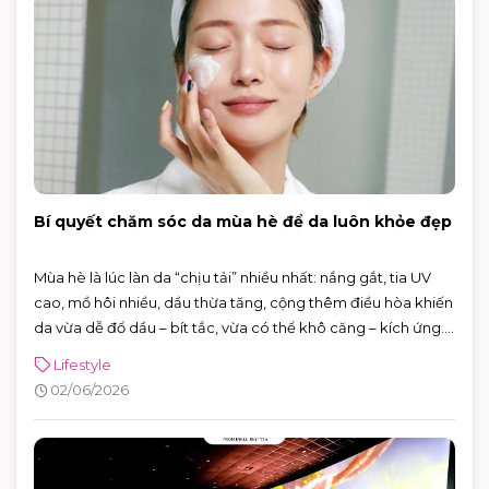
Bí quyết chăm sóc da mùa hè để da luôn khỏe đẹp
Mùa hè là lúc làn da “chịu tải” nhiều nhất: nắng gắt, tia UV
cao, mồ hôi nhiều, dầu thừa tăng, cộng thêm điều hòa khiến
da vừa dễ đổ dầu – bít tắc, vừa có thể khô căng – kích ứng.
Tin vui là bạn không cần skincare phức tạp. Chỉ cần nắm
Lifestyle
đúng vài nguyên tắc: làm sạch vừa đủ, dưỡng ẩm nhẹ,
02/06/2026
chống nắng đúng cách và xử lý mồ hôi thông minh, da sẽ dễ
“ổn định” hơn hẳn.