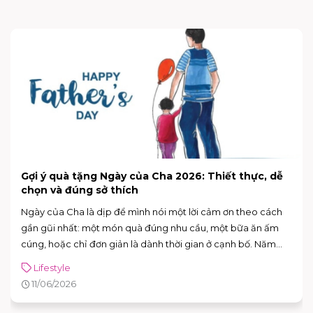
Hưởng ứng Ngày Môi trường Thế giới 5/6: Sống
xanh từ những thói quen nhỏ
Ngày 5/6 hằng năm là Ngày Môi trường Thế giới – dịp để mỗi
người “dừng lại một nhịp” và nhìn lại cách mình đang sống,
đang tiêu dùng và đang tác động lên môi trường xung
quanh. Năm 2026, Ngày Môi trường Thế giới hướng sự chú ý
Lifestyle
đến hành động vì khí hậu, với sự kiện toàn cầu được tổ chức
02/06/2026
tại Azerbaijan.