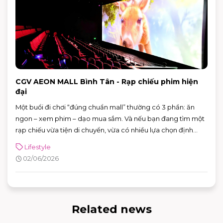
CGV AEON MALL Bình Tân - Rạp chiếu phim hiện
đại
Một buổi đi chơi “đúng chuẩn mall” thường có 3 phần: ăn
ngon – xem phim – dạo mua sắm. Và nếu bạn đang tìm một
rạp chiếu vừa tiện di chuyển, vừa có nhiều lựa chọn định
dạng phòng chiếu để đổi “mood” theo từng bộ phim, CGV
Lifestyle
AEON MALL Bình Tân là điểm đến rất phù hợp cho cả gia
02/06/2026
đình, nhóm bạn lẫn các buổi hẹn hò cuối tuần.
Related news