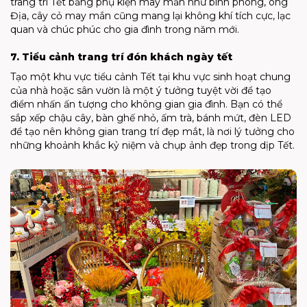
trang trí Tết bằng phụ kiện may mắn như bình phong, ông
Địa, cây cỏ may mắn cũng mang lại không khí tích cực, lạc
quan và chúc phúc cho gia đình trong năm mới.
7. Tiểu cảnh trang trí đón khách ngày tết
Tạo một khu vực tiểu cảnh Tết tại khu vực sinh hoạt chung
của nhà hoặc sân vườn là một ý tưởng tuyệt vời để tạo
điểm nhấn ấn tượng cho không gian gia đình. Bạn có thể
sắp xếp chậu cây, bàn ghế nhỏ, ấm trà, bánh mứt, đèn LED
để tạo nên không gian trang trí đẹp mắt, là nơi lý tưởng cho
những khoảnh khắc kỷ niệm và chụp ảnh đẹp trong dịp Tết.