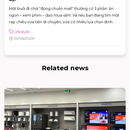
Một buổi đi chơi “đúng chuẩn mall” thường có 3 phần: ăn
ngon – xem phim – dạo mua sắm. Và nếu bạn đang tìm một
rạp chiếu vừa tiện di chuyển, vừa có nhiều lựa chọn định
dạng phòng chiếu để đổi “mood” theo từng bộ phim, CGV
Lifestyle
AEON MALL Bình Tân là điểm đến rất phù hợp cho cả gia
02/06/2026
đình, nhóm bạn lẫn các buổi hẹn hò cuối tuần.
Related news