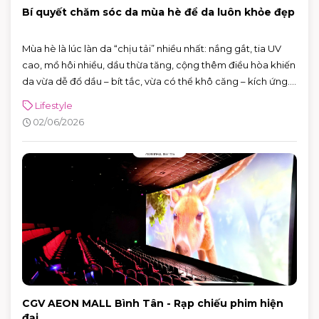
Bí quyết chăm sóc da mùa hè để da luôn khỏe đẹp
Mùa hè là lúc làn da “chịu tải” nhiều nhất: nắng gắt, tia UV
cao, mồ hôi nhiều, dầu thừa tăng, cộng thêm điều hòa khiến
da vừa dễ đổ dầu – bít tắc, vừa có thể khô căng – kích ứng.
Tin vui là bạn không cần skincare phức tạp. Chỉ cần nắm
Lifestyle
đúng vài nguyên tắc: làm sạch vừa đủ, dưỡng ẩm nhẹ,
02/06/2026
chống nắng đúng cách và xử lý mồ hôi thông minh, da sẽ dễ
“ổn định” hơn hẳn.
CGV AEON MALL Bình Tân - Rạp chiếu phim hiện
đại