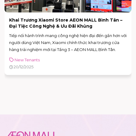
Khai Trương GiGO Cafe Tại AEON MALL Bình Tân –
Bước Vào “Ốc Đảo Giải Trí” Đậm Chất Nhật Bản
Khi trung tâm giải trí trở thành "Ốc đảo" giữa lòng phố thị
New Tenants
20/12/2025