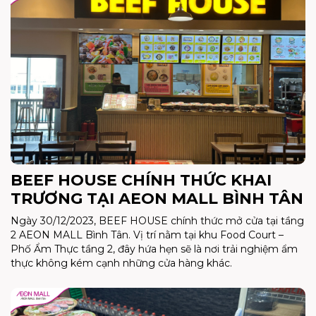
BEEF HOUSE CHÍNH THỨC KHAI
TRƯƠNG TẠI AEON MALL BÌNH TÂN
Ngày 30/12/2023, BEEF HOUSE chính thức mở cửa tại tầng
2 AEON MALL Bình Tân. Vị trí nằm tại khu Food Court –
Phố Ẩm Thực tầng 2, đây hứa hẹn sẽ là nơi trải nghiệm ẩm
thực không kém cạnh những cửa hàng khác.