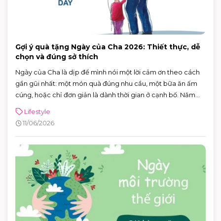
Gợi ý quà tặng Ngày của Cha 2026: Thiết thực, dễ
chọn và đúng sở thích
Ngày của Cha là dịp để mình nói một lời cảm ơn theo cách
gần gũi nhất: một món quà đúng nhu cầu, một bữa ăn ấm
cúng, hoặc chỉ đơn giản là dành thời gian ở cạnh bố. Năm
2026, Ngày của Cha rơi vào Chủ nhật 21/6/2026 (Chủ nhật
Lifestyle
thứ ba của tháng 6) — rất tiện để cả nhà lên lịch đi chơi, mua
11/06/2026
sắm và ăn uống trong một buổi.