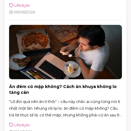
thương mại là bạn không cần chọn riêng từng địa điểm: trẻ
Lifestyle
em có khu vui chơi trong nhà, người lớn có thể xem phim, ăn
09/08/2026
uống, mua sắm hoặc ngồi cà phê nghỉ chân. Chỉ cần sắp
xếp khéo một chút, một buổi đi chơi 3–5 tiếng vẫn đủ vui mà
không bị quá tải.
Ăn đêm có mập không? Cách ăn khuya không lo
tăng cân
“Lỡ đói quá nên ăn tí thôi” – câu này chắc ai cũng từng nói ít
nhất một lần. Nhưng rồi lại lo: ăn đêm có mập không? Câu
trả lời thực tế là: có thể mập, nhưng không phải cứ ăn sau 9
giờ là chắc chắn tăng cân.
Lifestyle