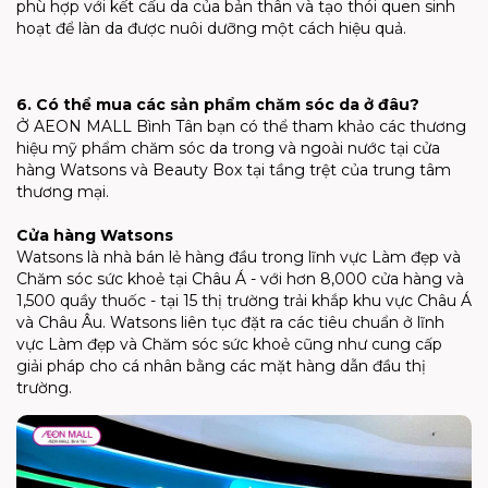
phù hợp với kết cấu da của bản thân và tạo thói quen sinh
hoạt để làn da được nuôi dưỡng một cách hiệu quả.
6. Có thể mua các sản phẩm chăm sóc da ở đâu?
Ở AEON MALL Bình Tân bạn có thể tham khảo các thương
hiệu mỹ phẩm chăm sóc da trong và ngoài nước tại cửa
hàng Watsons và Beauty Box tại tầng trệt của trung tâm
thương mại.
Cửa hàng Watsons
Watsons là nhà bán lẻ hàng đầu trong lĩnh vực Làm đẹp và
Chăm sóc sức khoẻ tại Châu Á - với hơn 8,000 cửa hàng và
1,500 quầy thuốc - tại 15 thị trường trải khắp khu vực Châu Á
và Châu Âu. Watsons liên tục đặt ra các tiêu chuẩn ở lĩnh
vực Làm đẹp và Chăm sóc sức khoẻ cũng như cung cấp
giải pháp cho cá nhân bằng các mặt hàng dẫn đầu thị
trường.