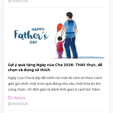
11/06/2026
Gợi ý quà tặng Ngày của Cha 2026: Thiết thực, dễ
chọn và đúng sở thích
Ngày của Cha là dịp để mình nói một lời cảm ơn theo cách
gần gũi nhất: một món quà đúng nhu cầu, một bữa ăn ấm
cúng, hoặc chỉ đơn giản là dành thời gian ở cạnh bố. Năm
2026, Ngày của Cha rơi vào Chủ nhật 21/6/2026 (Chủ nhật
Lifestyle
thứ ba của tháng 6) — rất tiện để cả nhà lên lịch đi chơi, mua
11/06/2026
sắm và ăn uống trong một buổi.