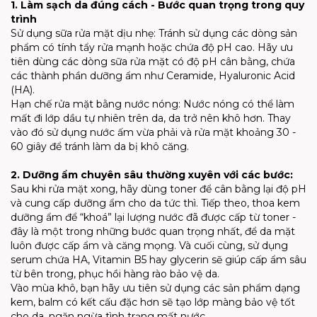
1. Làm sạch da đúng cách - Bước quan trọng trong quy
trình
Sử dụng sữa rửa mặt dịu nhẹ: Tránh sử dụng các dòng sản
phẩm có tính tẩy rửa mạnh hoặc chứa độ pH cao. Hãy ưu
tiên dùng các dòng sữa rửa mặt có độ pH cân bằng, chứa
các thành phần dưỡng ẩm như Ceramide, Hyaluronic Acid
(HA).
Hạn chế rửa mặt bằng nước nóng: Nước nóng có thể làm
mất đi lớp dầu tự nhiên trên da, da trở nên khô hơn. Thay
vào đó sử dụng nước ấm vừa phải và rửa mặt khoảng 30 -
60 giây để tránh làm da bị khô căng.
2. Dưỡng ẩm chuyên sâu thường xuyên với các bước:
Sau khi rửa mặt xong, hãy dùng toner để cân bằng lại độ pH
và cung cấp dưỡng ẩm cho da tức thì. Tiếp theo, thoa kem
dưỡng ẩm để “khoá” lại lượng nước đã được cấp từ toner -
đây là một trong những bước quan trọng nhất, để da mặt
luôn được cấp ẩm và căng mọng. Và cuối cùng, sử dụng
serum chứa HA, Vitamin B5 hay glycerin sẽ giúp cấp ẩm sâu
từ bên trong, phục hồi hàng rào bảo vệ da.
Vào mùa khô, bạn hãy ưu tiên sử dụng các sản phẩm dạng
kem, balm có kết cấu đặc hơn sẽ tạo lớp màng bảo vệ tốt
cho da, ngăn ngừa tình trạng mất nước.