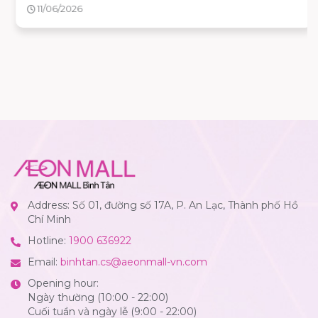
ba của tháng 6) — rất tiện để cả nhà lên lịch đi chơi, mua
11/06/2026
sắm và ăn uống trong một buổi.
Address: Số 01, đường số 17A, P. An Lạc, Thành phố Hồ
Chí Minh
Hotline:
1900 636922
Email:
binhtan.cs@aeonmall-vn.com
Opening hour:
Ngày thường (10:00 - 22:00)
Cuối tuần và ngày lễ (9:00 - 22:00)