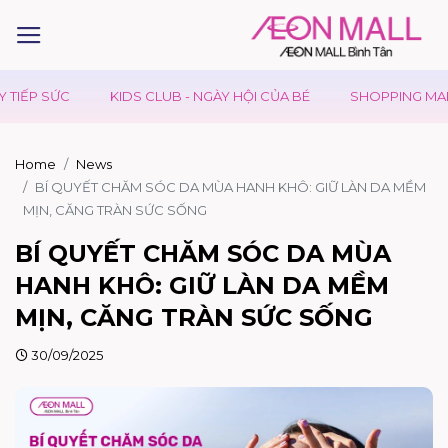
KIDS CLUB - NGÀY HỘI CỦA BÉ
SHOPPING MARATHON 2026 -
Home
News
BÍ QUYẾT CHĂM SÓC DA MÙA HANH KHÔ: GIỮ LÀN DA MỀM
MỊN, CĂNG TRÀN SỨC SỐNG
BÍ QUYẾT CHĂM SÓC DA MÙA
HANH KHÔ: GIỮ LÀN DA MỀM
MỊN, CĂNG TRÀN SỨC SỐNG
30/09/2025