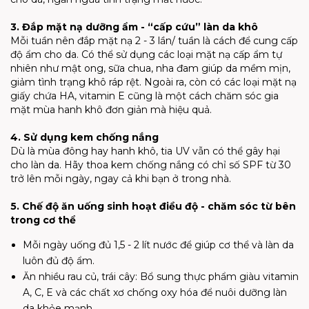
3. Đắp mặt nạ dưỡng ẩm - “cấp cứu” làn da khô
Mỗi tuần nên đắp mặt nạ 2 - 3 lần/ tuần là cách để cung cấp
độ ẩm cho da. Có thể sử dụng các loại mặt nạ cấp ẩm tự
nhiên như mật ong, sữa chua, nha đam giúp da mềm mịn,
giảm tình trạng khô ráp rệt. Ngoài ra, còn có các loại mặt nạ
giấy chứa HA, vitamin E cũng là một cách chăm sóc gia
mặt mùa hanh khô đơn giản mà hiệu quả.
4. Sử dụng kem chống nắng
Dù là mùa đông hay hanh khô, tia UV vẫn có thể gây hại
cho làn da. Hãy thoa kem chống nắng có chỉ số SPF từ 30
trở lên mỗi ngày, ngay cả khi bạn ở trong nhà.
5. Chế độ ăn uống sinh hoạt điều độ - chăm sóc từ bên
trong cơ thể
Mỗi ngày uống đủ 1,5 - 2 lít nước để giúp cơ thể và làn da
luôn đủ độ ẩm.
Ăn nhiều rau củ, trái cây: Bổ sung thực phẩm giàu vitamin
A, C, E và các chất xơ chống oxy hóa để nuôi dưỡng làn
da khỏe mạnh.