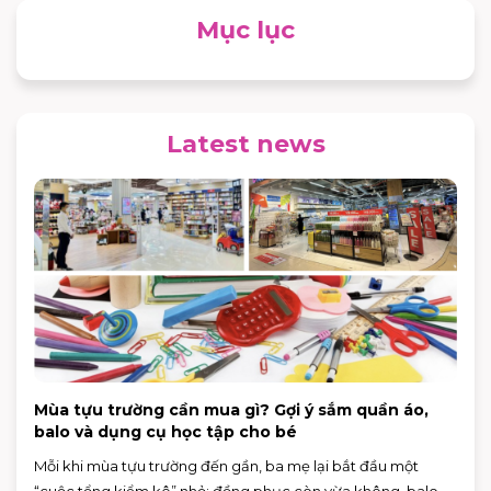
Mục lục
Latest news
Mùa tựu trường cần mua gì? Gợi ý sắm quần áo,
balo và dụng cụ học tập cho bé
Mỗi khi mùa tựu trường đến gần, ba mẹ lại bắt đầu một
“cuộc tổng kiểm kê” nhỏ: đồng phục còn vừa không, balo