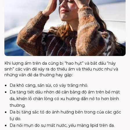
Khi lượng ẩm trên da cũng bị “hao hụt” và bắt đầu “nảy
sinh” các vấn đề xảy ra do thiếu ẩm và thiếu nước như và
những vấn đề da thường hay gặp:
Da khô căng, sần sùi, có vảy trắng nhỏ.
Da tăng tiết dầu nhờn để cân bằng độ ẩm trên bề mặt
da, khiến lỗ chân lông có xu hướng dãn nở to hơn bình
thường.
Da bị tăng sắc tố do ảnh hưởng bên trong của các gốc
tự do.
Da nổi mụn do sự mất nước, yếu màng lipid trên da.