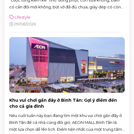
có cần đổi mới không, bút vở đã đủ chưa, giày dép có còn
phù hợp để bé đi học mỗi ngày không. Nghe thì đơn giản,
Lifestyle
nhưng nếu để sát ngày khai giảng mới chuẩn bị, việc mua
09/08/2026
sắm rất dễ trở nên vội vàng, thiếu món này, dư món kia.
Khu vui chơi gần đây ở Bình Tân: Gợi ý điểm đến
cho cả gia đình
Nếu cuối tuần này bạn đang tìm một khu vui chơi gần đây ở
Bình Tân để cả nhà cùng đổi gió, AEON MALL Bình Tân là
một lựa chọn dễ lên lịch. Điểm tiện nhất của một trung tâm