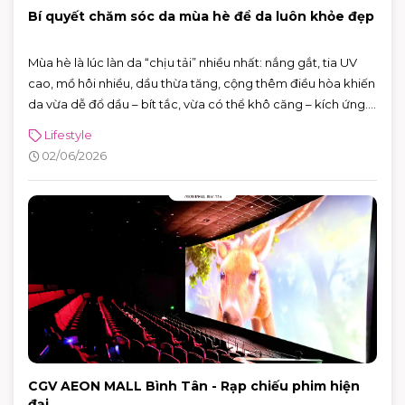
Bí quyết chăm sóc da mùa hè để da luôn khỏe đẹp
Mùa hè là lúc làn da “chịu tải” nhiều nhất: nắng gắt, tia UV
cao, mồ hôi nhiều, dầu thừa tăng, cộng thêm điều hòa khiến
da vừa dễ đổ dầu – bít tắc, vừa có thể khô căng – kích ứng.
Tin vui là bạn không cần skincare phức tạp. Chỉ cần nắm
Lifestyle
đúng vài nguyên tắc: làm sạch vừa đủ, dưỡng ẩm nhẹ,
02/06/2026
chống nắng đúng cách và xử lý mồ hôi thông minh, da sẽ dễ
“ổn định” hơn hẳn.
CGV AEON MALL Bình Tân - Rạp chiếu phim hiện
đại