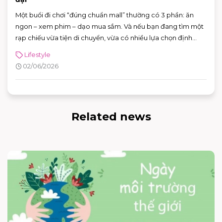
Một buổi đi chơi “đúng chuẩn mall” thường có 3 phần: ăn
ngon – xem phim – dạo mua sắm. Và nếu bạn đang tìm một
rạp chiếu vừa tiện di chuyển, vừa có nhiều lựa chọn định
dạng phòng chiếu để đổi “mood” theo từng bộ phim, CGV
Lifestyle
AEON MALL Bình Tân là điểm đến rất phù hợp cho cả gia
02/06/2026
đình, nhóm bạn lẫn các buổi hẹn hò cuối tuần.
Related news