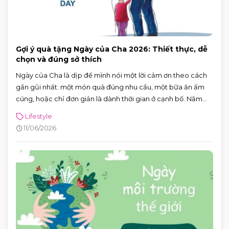
Gợi ý quà tặng Ngày của Cha 2026: Thiết thực, dễ
chọn và đúng sở thích
Ngày của Cha là dịp để mình nói một lời cảm ơn theo cách
gần gũi nhất: một món quà đúng nhu cầu, một bữa ăn ấm
cúng, hoặc chỉ đơn giản là dành thời gian ở cạnh bố. Năm
2026, Ngày của Cha rơi vào Chủ nhật 21/6/2026 (Chủ nhật
Lifestyle
thứ ba của tháng 6) — rất tiện để cả nhà lên lịch đi chơi, mua
11/06/2026
sắm và ăn uống trong một buổi.