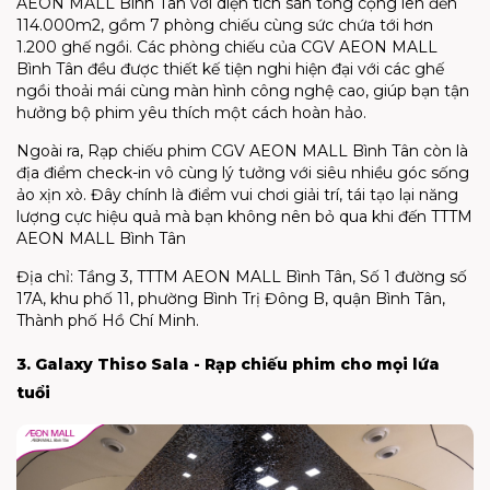
AEON MALL Bình Tân với diện tích sàn tổng cộng lên đến
114.000m2, gồm 7 phòng chiếu cùng sức chứa tới hơn
1.200 ghế ngồi. Các phòng chiếu của CGV AEON MALL
Bình Tân đều được thiết kế tiện nghi hiện đại với các ghế
ngồi thoải mái cùng màn hình công nghệ cao, giúp bạn tận
hưởng bộ phim yêu thích một cách hoàn hảo.
Ngoài ra, Rạp chiếu phim CGV AEON MALL Bình Tân còn là
địa điểm check-in vô cùng lý tưởng với siêu nhiều góc sống
ảo xịn xò. Đây chính là điểm vui chơi giải trí, tái tạo lại năng
lượng cực hiệu quả mà bạn không nên bỏ qua khi đến TTTM
AEON MALL Bình Tân
Địa chỉ:
Tầng 3, TTTM AEON MALL Bình Tân, Số 1 đường số
17A, khu phố 11, phường Bình Trị Đông B, quận Bình Tân,
Thành phố Hồ Chí Minh.
3. Galaxy Thiso Sala - Rạp chiếu phim cho mọi lứa
tuổi