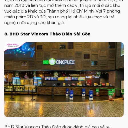
năm 2010 và liên tục mở thêm các vị trí rạp mới ở các khu
vực đắc địa khác của Thành phố Hồ Chí Minh. Với 7 phòng
chiếu phim 2D và 3D, rạp mang lại nhiều lựa chọn và trải
nghiệm đa dạng cho khán giả.
8. BHD Star Vincom Thảo Điền Sài Gòn
BHD Star Vincom Thảo Điền được đánh giá cao về sự