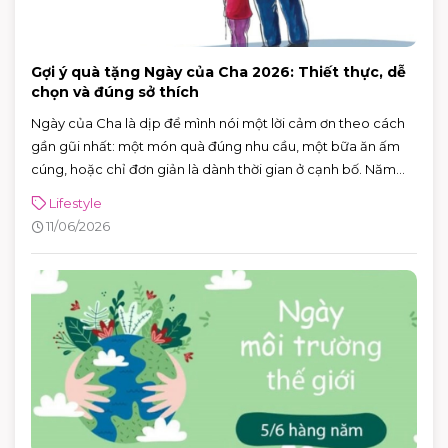
Gợi ý quà tặng Ngày của Cha 2026: Thiết thực, dễ
chọn và đúng sở thích
Ngày của Cha là dịp để mình nói một lời cảm ơn theo cách
gần gũi nhất: một món quà đúng nhu cầu, một bữa ăn ấm
cúng, hoặc chỉ đơn giản là dành thời gian ở cạnh bố. Năm
2026, Ngày của Cha rơi vào Chủ nhật 21/6/2026 (Chủ nhật
Lifestyle
thứ ba của tháng 6) — rất tiện để cả nhà lên lịch đi chơi, mua
11/06/2026
sắm và ăn uống trong một buổi.