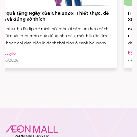
Hưởng ứng Ngày Môi trường Thế giới 5/6: Sống
xanh từ những thói quen nhỏ
Ngày 5/6 hằng năm là Ngày Môi trường Thế giới – dịp để mỗi
người “dừng lại một nhịp” và nhìn lại cách mình đang sống,
đang tiêu dùng và đang tác động lên môi trường xung
quanh. Năm 2026, Ngày Môi trường Thế giới hướng sự chú ý
Lifestyle
đến hành động vì khí hậu, với sự kiện toàn cầu được tổ chức
02/06/2026
tại Azerbaijan.