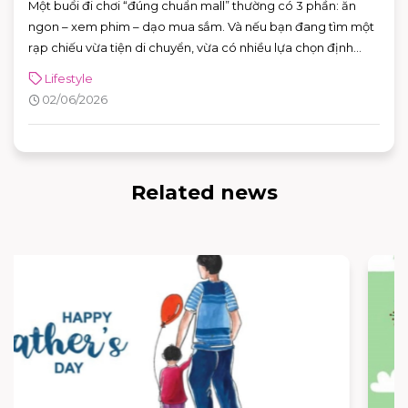
Một buổi đi chơi “đúng chuẩn mall” thường có 3 phần: ăn
ngon – xem phim – dạo mua sắm. Và nếu bạn đang tìm một
rạp chiếu vừa tiện di chuyển, vừa có nhiều lựa chọn định
dạng phòng chiếu để đổi “mood” theo từng bộ phim, CGV
Lifestyle
AEON MALL Bình Tân là điểm đến rất phù hợp cho cả gia
02/06/2026
đình, nhóm bạn lẫn các buổi hẹn hò cuối tuần.
Related news