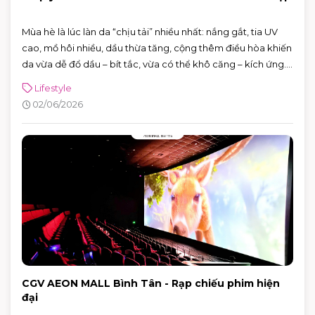
Mùa hè là lúc làn da “chịu tải” nhiều nhất: nắng gắt, tia UV
cao, mồ hôi nhiều, dầu thừa tăng, cộng thêm điều hòa khiến
da vừa dễ đổ dầu – bít tắc, vừa có thể khô căng – kích ứng.
Tin vui là bạn không cần skincare phức tạp. Chỉ cần nắm
Lifestyle
đúng vài nguyên tắc: làm sạch vừa đủ, dưỡng ẩm nhẹ,
02/06/2026
chống nắng đúng cách và xử lý mồ hôi thông minh, da sẽ dễ
“ổn định” hơn hẳn.
CGV AEON MALL Bình Tân - Rạp chiếu phim hiện
đại