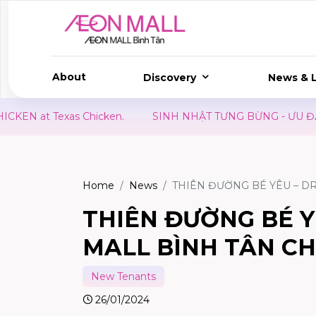
About
Discovery
News & L
SINH NHẬT TƯNG BỪNG - ƯU ĐÃI HẾT MÌNH
KIDS CL
Home
News
THIÊN ĐƯỜNG BÉ YÊU – D
THIÊN ĐƯỜNG BÉ Y
MALL BÌNH TÂN C
New Tenants
26/01/2024