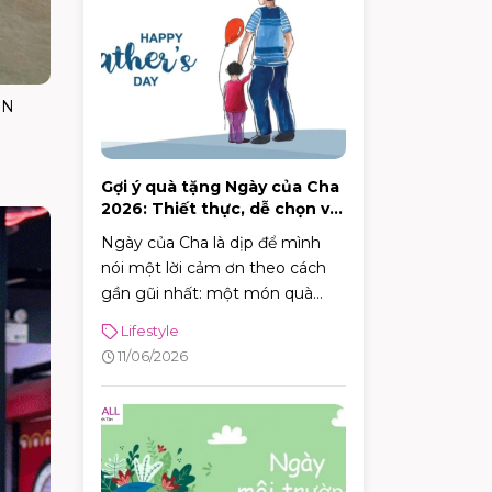
ON
Gợi ý quà tặng Ngày của Cha
2026: Thiết thực, dễ chọn và
đúng sở thích
Ngày của Cha là dịp để mình
nói một lời cảm ơn theo cách
gần gũi nhất: một món quà
đúng nhu cầu, một bữa ăn ấm
Lifestyle
cúng, hoặc chỉ đơn giản là dành
11/06/2026
thời gian ở cạnh bố. Năm 2026,
Ngày của Cha rơi vào Chủ nhật
21/6/2026 (Chủ nhật thứ ba của
tháng 6) — rất tiện để cả nhà
lên lịch đi chơi, mua sắm và ăn