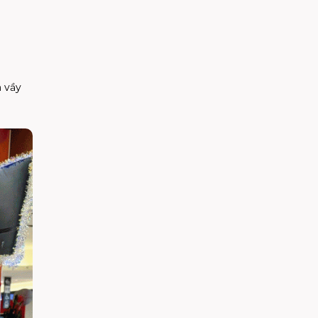
m vầy