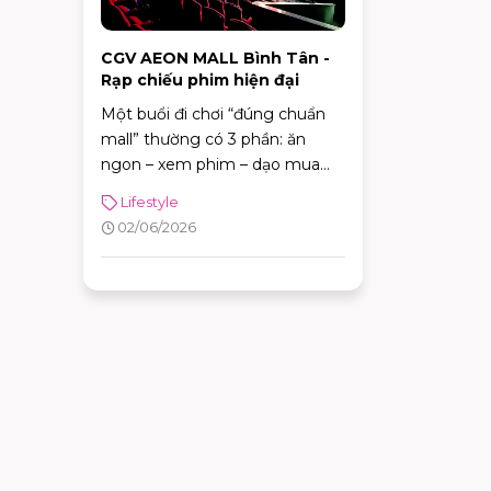
CGV AEON MALL Bình Tân -
Rạp chiếu phim hiện đại
Một buổi đi chơi “đúng chuẩn
mall” thường có 3 phần: ăn
ngon – xem phim – dạo mua
sắm. Và nếu bạn đang tìm một
Lifestyle
rạp chiếu vừa tiện di chuyển,
02/06/2026
vừa có nhiều lựa chọn định
dạng phòng chiếu để đổi
“mood” theo từng bộ phim,
CGV AEON MALL Bình Tân là
điểm đến rất phù hợp cho cả
gia đình, nhóm bạn lẫn các buổi
hẹn hò cuối tuần.