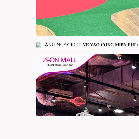
TẶNG NGAY 1000 𝐕𝐄́ 𝐕𝐀̀𝐎 𝐂𝐎̂̉𝐍𝐆 𝐌𝐈𝐄̂̃𝐍 