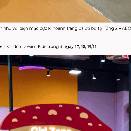
ạn nhỏ với diện mạo cực kì hoành tráng đã đổ bộ tại Tầng 2 – AE
đầu tiên khi đến Dream Kids trong 3 ngày 𝟏𝟕, 𝟏𝟖, 𝟏𝟗/𝟏𝟏.