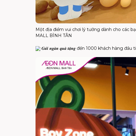
Một địa điểm vui chơi lý tưởng dành cho các b
MALL BÌNH TÂN
𝑮𝒖̛̉𝒊 𝒏𝒈𝒂̀𝒏 𝒒𝒖𝒂̀ 𝒕𝒂̣̆𝒏𝒈 đến 1000 khách hàng 