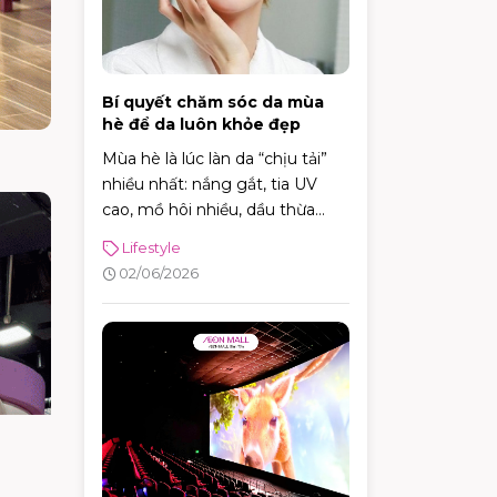
Bí quyết chăm sóc da mùa
hè để da luôn khỏe đẹp
Mùa hè là lúc làn da “chịu tải”
nhiều nhất: nắng gắt, tia UV
cao, mồ hôi nhiều, dầu thừa
tăng, cộng thêm điều hòa khiến
Lifestyle
da vừa dễ đổ dầu – bít tắc, vừa
02/06/2026
có thể khô căng – kích ứng. Tin
vui là bạn không cần skincare
phức tạp. Chỉ cần nắm đúng vài
nguyên tắc: làm sạch vừa đủ,
dưỡng ẩm nhẹ, chống nắng
đúng cách và xử lý mồ hôi
thông minh, da sẽ dễ “ổn định”
hơn hẳn.