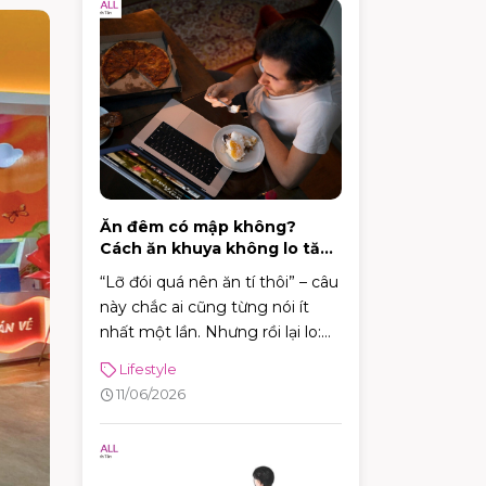
Ăn đêm có mập không?
Cách ăn khuya không lo tăng
cân
“Lỡ đói quá nên ăn tí thôi” – câu
này chắc ai cũng từng nói ít
nhất một lần. Nhưng rồi lại lo:
ăn đêm có mập không? Câu trả
Lifestyle
lời thực tế là: có thể mập,
11/06/2026
nhưng không phải cứ ăn sau 9
giờ là chắc chắn tăng cân.