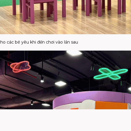
𝐇𝐈́ cho các bé yêu khi đến chơi vào lần sau