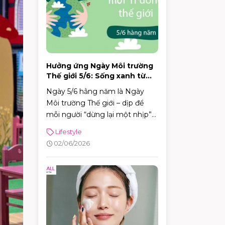
uống trong một buổi.
Hưởng ứng Ngày Môi trường
Thế giới 5/6: Sống xanh từ
những thói quen nhỏ
Ngày 5/6 hằng năm là Ngày
Môi trường Thế giới – dịp để
mỗi người “dừng lại một nhịp”
và nhìn lại cách mình đang
Lifestyle
sống, đang tiêu dùng và đang
02/06/2026
tác động lên môi trường xung
quanh. Năm 2026, Ngày Môi
trường Thế giới hướng sự chú ý
đến hành động vì khí hậu, với sự
kiện toàn cầu được tổ chức tại
Azerbaijan.