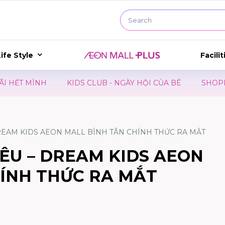
ife Style
Facilit
UB - NGÀY HỘI CỦA BÉ
SHOPPING MARATHON 2026 - H
REAM KIDS AEON MALL BÌNH TÂN CHÍNH THỨC RA MẮT
ÊU – DREAM KIDS AEON
HÍNH THỨC RA MẮT