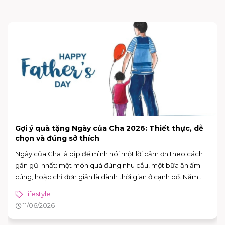
Hưởng ứng Ngày Môi trường Thế giới 5/6: Sống
xanh từ những thói quen nhỏ
Ngày 5/6 hằng năm là Ngày Môi trường Thế giới – dịp để mỗi
người “dừng lại một nhịp” và nhìn lại cách mình đang sống,
đang tiêu dùng và đang tác động lên môi trường xung
quanh. Năm 2026, Ngày Môi trường Thế giới hướng sự chú ý
Lifestyle
đến hành động vì khí hậu, với sự kiện toàn cầu được tổ chức
02/06/2026
tại Azerbaijan.