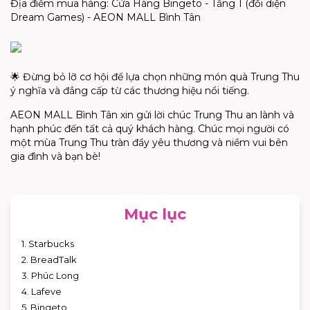
Địa điểm mua hàng: Cửa Hàng Bingeto - Tầng 1 (đối diện
Dream Games) - AEON MALL Bình Tân
🌟 Đừng bỏ lỡ cơ hội để lựa chọn những món quà Trung Thu
ý nghĩa và đẳng cấp từ các thương hiệu nổi tiếng.
AEON MALL Bình Tân xin gửi lời chúc Trung Thu an lành và
hạnh phúc đến tất cả quý khách hàng. Chúc mọi người có
một mùa Trung Thu tràn đầy yêu thương và niềm vui bên
gia đình và bạn bè!
Mục lục
1. Starbucks
2. BreadTalk
3. Phúc Long
4. Lafeve
5. Bingeto