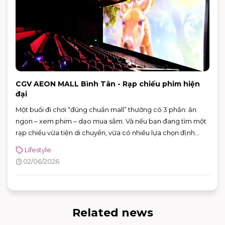
CGV AEON MALL Bình Tân - Rạp chiếu phim hiện
đại
Một buổi đi chơi “đúng chuẩn mall” thường có 3 phần: ăn
ngon – xem phim – dạo mua sắm. Và nếu bạn đang tìm một
rạp chiếu vừa tiện di chuyển, vừa có nhiều lựa chọn định
dạng phòng chiếu để đổi “mood” theo từng bộ phim, CGV
Lifestyle
AEON MALL Bình Tân là điểm đến rất phù hợp cho cả gia
02/06/2026
đình, nhóm bạn lẫn các buổi hẹn hò cuối tuần.
Related news