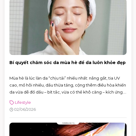
Bí quyết chăm sóc da mùa hè để da luôn khỏe đẹp
Mùa hè là lúc làn da “chịu tải” nhiều nhất: nắng gắt, tia UV
cao, mồ hôi nhiều, dầu thừa tăng, cộng thêm điều hòa khiến
da vừa dễ đổ dầu – bít tắc, vừa có thể khô căng – kích ứng.
Tin vui là bạn không cần skincare phức tạp. Chỉ cần nắm
Lifestyle
đúng vài nguyên tắc: làm sạch vừa đủ, dưỡng ẩm nhẹ,
02/06/2026
chống nắng đúng cách và xử lý mồ hôi thông minh, da sẽ dễ
“ổn định” hơn hẳn.