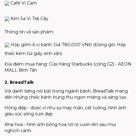
Café Vị Cam​
Kim Sa Vị Trái Cây​
Thông tin về sản phẩm:​
Hộp gồm 6 vị bánh: Giá 780,000 VNĐ (Đóng gói: Hộp
thiếc kèm túi giấy xinh xắn)​
Địa điểm mua hàng: Cửa Hàng Starbucks (cổng G2) - AEON
MALL Bình Tân
2. BreadTalk
Với danh tiếng nổi bật trong ngành bánh, BreadTalk mang
đến những chiếc bánh trung thu ngon miệng và sáng tạo.
Hồng điệp - được ví như sự may mắn, cát tường, hình ảnh
giàu sức sống tươi đẹp.
Khai hoa - hình ảnh bông hoa nở rộ vươn lên sau mọi
nghịch cảnh.