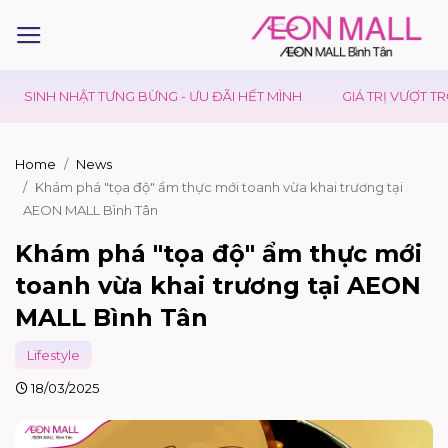
G BỪNG - ƯU ĐÃI HẾT MÌNH
GIÁ TRỊ VƯỢT TRỘI
KIDS CLUB
Home
News
Khám phá "tọa độ" ẩm thực mới toanh vừa khai trương tại
AEON MALL Bình Tân
Khám phá "tọa độ" ẩm thực mới
toanh vừa khai trương tại AEON
MALL Bình Tân
Lifestyle
18/03/2025