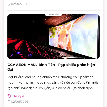
đúng vài nguyên tắc: làm sạch vừa đủ, dưỡng ẩm nhẹ,
02/06/2026
chống nắng đúng cách và xử lý mồ hôi thông minh, da sẽ dễ
“ổn định” hơn hẳn.
CGV AEON MALL Bình Tân - Rạp chiếu phim hiện
đại
Một buổi đi chơi “đúng chuẩn mall” thường có 3 phần: ăn
ngon – xem phim – dạo mua sắm. Và nếu bạn đang tìm một
rạp chiếu vừa tiện di chuyển, vừa có nhiều lựa chọn định
dạng phòng chiếu để đổi “mood” theo từng bộ phim, CGV
Lifestyle
AEON MALL Bình Tân là điểm đến rất phù hợp cho cả gia
02/06/2026
đình, nhóm bạn lẫn các buổi hẹn hò cuối tuần.