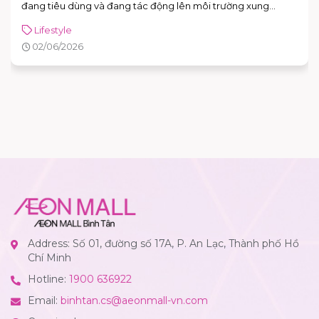
đang tiêu dùng và đang tác động lên môi trường xung
quanh. Năm 2026, Ngày Môi trường Thế giới hướng sự chú ý
Lifestyle
đến hành động vì khí hậu, với sự kiện toàn cầu được tổ chức
02/06/2026
tại Azerbaijan.
Address: Số 01, đường số 17A, P. An Lạc, Thành phố Hồ
Chí Minh
Hotline:
1900 636922
Email:
binhtan.cs@aeonmall-vn.com