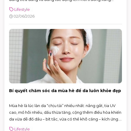
quanh. Năm 2026, Ngày Môi trường Thế giới hướng sự chú ý
Lifestyle
đến hành động vì khí hậu, với sự kiện toàn cầu được tổ chức
02/06/2026
tại Azerbaijan.
Bí quyết chăm sóc da mùa hè để da luôn khỏe đẹp
Mùa hè là lúc làn da “chịu tải” nhiều nhất: nắng gắt, tia UV
cao, mồ hôi nhiều, dầu thừa tăng, cộng thêm điều hòa khiến
da vừa dễ đổ dầu – bít tắc, vừa có thể khô căng – kích ứng.
Tin vui là bạn không cần skincare phức tạp. Chỉ cần nắm
Lifestyle