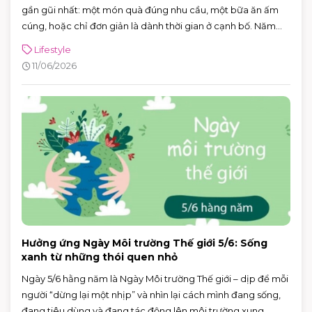
gần gũi nhất: một món quà đúng nhu cầu, một bữa ăn ấm
cúng, hoặc chỉ đơn giản là dành thời gian ở cạnh bố. Năm
2026, Ngày của Cha rơi vào Chủ nhật 21/6/2026 (Chủ nhật
Lifestyle
thứ ba của tháng 6) — rất tiện để cả nhà lên lịch đi chơi, mua
11/06/2026
sắm và ăn uống trong một buổi.
Hưởng ứng Ngày Môi trường Thế giới 5/6: Sống
xanh từ những thói quen nhỏ
Ngày 5/6 hằng năm là Ngày Môi trường Thế giới – dịp để mỗi
người “dừng lại một nhịp” và nhìn lại cách mình đang sống,
đang tiêu dùng và đang tác động lên môi trường xung