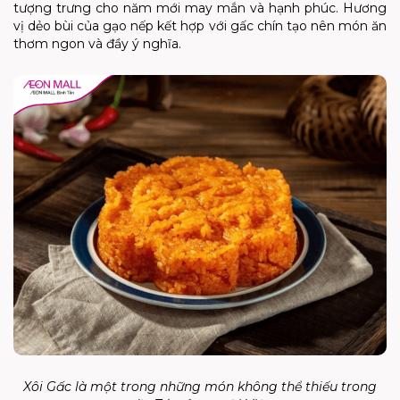
tượng trưng cho năm mới may mắn và hạnh phúc. Hương
vị dẻo bùi của gạo nếp kết hợp với gấc chín tạo nên món ăn
thơm ngon và đầy ý nghĩa.
Xôi Gấc là một trong những món không thể thiếu trong