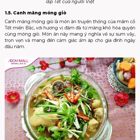
dịp Tết của người Việt
1.5. Canh măng móng giò
Canh măng móng giò là món ăn truyền thống của mâm cỗ
Tết miền Bắc, với hương vị đậm đà từ măng khô hòa quyện
cùng móng giò. Món ăn này mang ý nghĩa về sự sum vầy,
trọn vẹn và mang đến cảm giác ấm áp cho gia đình ngày
đầu năm.