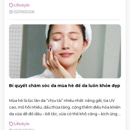
quanh. Năm 2026, Ngày Môi trường Thế giới hướng sự chú ý
Lifestyle
đến hành động vì khí hậu, với sự kiện toàn cầu được tổ chức
02/06/2026
tại Azerbaijan.
Bí quyết chăm sóc da mùa hè để da luôn khỏe đẹp
Mùa hè là lúc làn da “chịu tải” nhiều nhất: nắng gắt, tia UV
cao, mồ hôi nhiều, dầu thừa tăng, cộng thêm điều hòa khiến
da vừa dễ đổ dầu – bít tắc, vừa có thể khô căng – kích ứng.
Tin vui là bạn không cần skincare phức tạp. Chỉ cần nắm
Lifestyle
đúng vài nguyên tắc: làm sạch vừa đủ, dưỡng ẩm nhẹ,