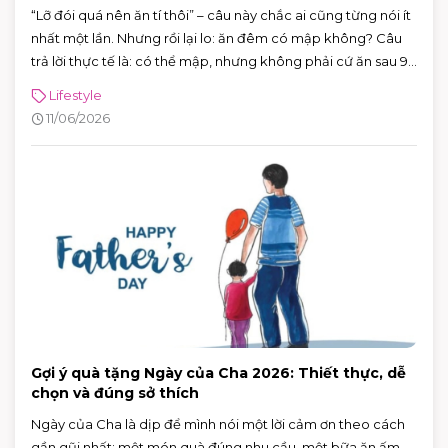
“Lỡ đói quá nên ăn tí thôi” – câu này chắc ai cũng từng nói ít
nhất một lần. Nhưng rồi lại lo: ăn đêm có mập không? Câu
trả lời thực tế là: có thể mập, nhưng không phải cứ ăn sau 9
giờ là chắc chắn tăng cân.
Lifestyle
11/06/2026
Gợi ý quà tặng Ngày của Cha 2026: Thiết thực, dễ
chọn và đúng sở thích
Ngày của Cha là dịp để mình nói một lời cảm ơn theo cách
gần gũi nhất: một món quà đúng nhu cầu, một bữa ăn ấm