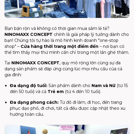
Bạn bận rộn và không có thời gian mua sắm lẻ tẻ?
NINOMAXX CONCEPT
chính là giải pháp lý tưởng dành cho
bạn! Chúng tôi tự hào là mô hình kinh doanh "one-stop
shop" –
Cửa hàng thời trang một điểm đến
– nơi bạn có
thể tìm thấy mọi thứ mình cần chỉ trong một lần ghé thăm.
Tại
NINOMAXX CONCEPT
, quy mô rộng lớn cùng sự đa
dạng sản phẩm sẽ đáp ứng cùng lúc mọi nhu cầu của cả
gia đình:
Đa dạng độ tuổi:
Sản phẩm dành cho
Nam và Nữ
(từ 15
đến 50 tuổi) và cả
Trẻ em
(từ 4 đến 10 tuổi).
Đa dạng phong cách:
Từ đồ đi làm, đi học, đến trang
phục dạo phố, đi chơi, tất cả đều được cập nhật theo xu
hướng toàn cầu.