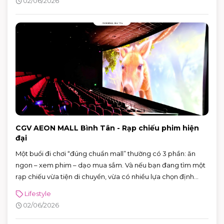
02/06/2026
chống nắng đúng cách và xử lý mồ hôi thông minh, da sẽ dễ
“ổn định” hơn hẳn.
CGV AEON MALL Bình Tân - Rạp chiếu phim hiện
đại
Một buổi đi chơi “đúng chuẩn mall” thường có 3 phần: ăn
ngon – xem phim – dạo mua sắm. Và nếu bạn đang tìm một
rạp chiếu vừa tiện di chuyển, vừa có nhiều lựa chọn định
dạng phòng chiếu để đổi “mood” theo từng bộ phim, CGV
Lifestyle
AEON MALL Bình Tân là điểm đến rất phù hợp cho cả gia
02/06/2026
đình, nhóm bạn lẫn các buổi hẹn hò cuối tuần.