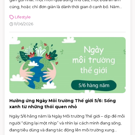
cúng, hoặc chỉ đơn giản là dành thời gian ở cạnh bố. Năm
2026, Ngày của Cha rơi vào Chủ nhật 21/6/2026 (Chủ nhật
Lifestyle
thứ ba của tháng 6) — rất tiện để cả nhà lên lịch đi chơi, mua
11/06/2026
sắm và ăn uống trong một buổi.
Hưởng ứng Ngày Môi trường Thế giới 5/6: Sống
xanh từ những thói quen nhỏ
Ngày 5/6 hằng năm là Ngày Môi trường Thế giới – dịp để mỗi
người “dừng lại một nhịp” và nhìn lại cách mình đang sống,
đang tiêu dùng và đang tác động lên môi trường xung