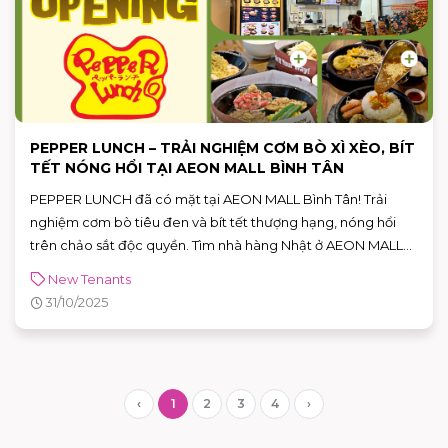
PEPPER LUNCH – TRẢI NGHIỆM CƠM BÒ XÌ XÈO, BÍT
TẾT NÓNG HỔI TẠI AEON MALL BÌNH TÂN
PEPPER LUNCH đã có mặt tại AEON MALL Bình Tân! Trải
nghiệm cơm bò tiêu đen và bít tết thượng hạng, nóng hổi
trên chảo sắt độc quyền. Tìm nhà hàng Nhật ở AEON MALL
Bình Tân? Thử ngay cơm xì xèo!
New Tenants
31/10/2025
‹
1
2
3
4
›