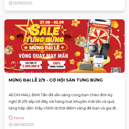
13/09/2025
MỪNG ĐẠI LỄ 2/9 - CƠ HỘI SĂN TƯNG BỪNG
AEON MALL Bình Tân đã sẵn sàng cùng bạn chào đón kỳ
nghỉ lễ 2/9 sắp tới đây với hàng loạt khuyến mãi lớn và quà
tặng hấp dẫn. Đây chính là thời điểm vàng để bạn và gia đình
thoả sức mua sắm, giải trí và tận hưởng những ưu đãi hấp
News
dẫn đặc biệt. Bạn đã lên danh sách mua sắm tại AEON MALL
28/08/2025
Bình Tân chưa? Và dưới đây là một số gợi ý: