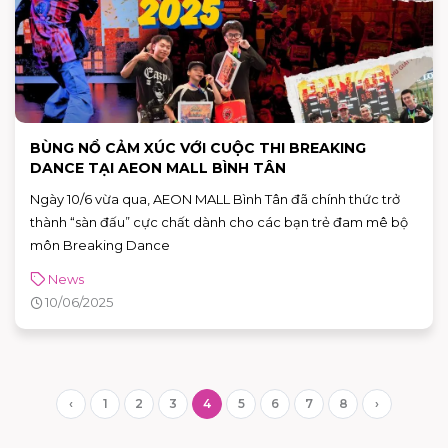
BÙNG NỔ CẢM XÚC VỚI CUỘC THI BREAKING
DANCE TẠI AEON MALL BÌNH TÂN
Ngày 10/6 vừa qua, AEON MALL Bình Tân đã chính thức trở
thành “sàn đấu” cực chất dành cho các bạn trẻ đam mê bộ
môn Breaking Dance
News
10/06/2025
‹
1
2
3
4
5
6
7
8
›