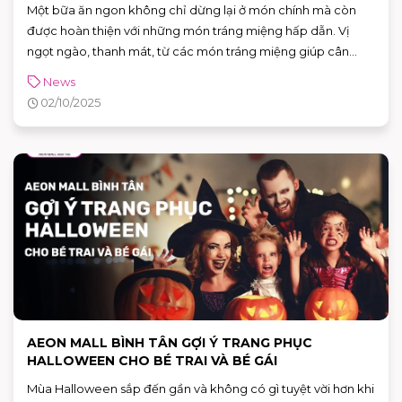
Một bữa ăn ngon không chỉ dừng lại ở món chính mà còn
được hoàn thiện với những món tráng miệng hấp dẫn. Vị
ngọt ngào, thanh mát, từ các món tráng miệng giúp cân
bằng hương vị, tạo cảm giác dễ chịu và mang đến dư vị khó
News
quên.
02/10/2025
AEON MALL BÌNH TÂN GỢI Ý TRANG PHỤC
HALLOWEEN CHO BÉ TRAI VÀ BÉ GÁI
Mùa Halloween sắp đến gần và không có gì tuyệt vời hơn khi