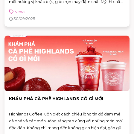
một hương vị khác biệt, giòn rụm hay đậm chất Mỹ thì chắc
chắn không thể bỏ qua Texas Chicken. Vậy ăn gà rán Texas
News
Chicken có ngon không? Hãy cùng AEON MALL Bình Tân
30/09/2025
khám phá nhé.
KHÁM PHÁ CÀ PHÊ HIGHLANDS CÓ GÌ MỚI
Highlands Coffee luôn biết cách chiều lòng tín đồ đam mê
cà phê và các món uống sáng tạo cùng với những món mới
độc đáo. Không chỉ mang đến không gian hiện đại, gần gũi,