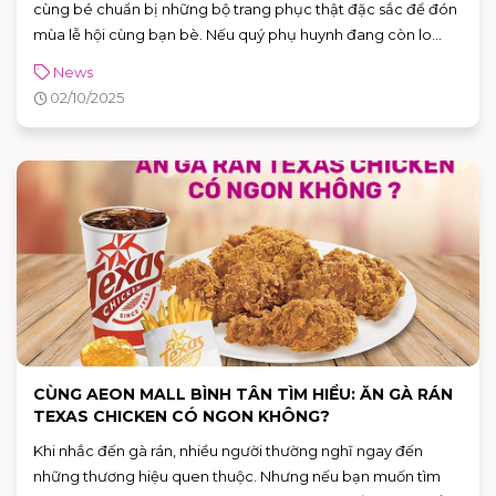
cùng bé chuẩn bị những bộ trang phục thật đặc sắc để đón
mùa lễ hội cùng bạn bè. Nếu quý phụ huynh đang còn lo
lắng hay băn khoăn không biết nên chọn trang phục nào
News
cho con, hãy cùng AEON MALL Bình Tân khám phá những ý
02/10/2025
tưởng trang phục Halloween đầy sáng tạo dành cho cả bé
trai và bé gái.
CÙNG AEON MALL BÌNH TÂN TÌM HIỂU: ĂN GÀ RÁN
TEXAS CHICKEN CÓ NGON KHÔNG?
Khi nhắc đến gà rán, nhiều người thường nghĩ ngay đến
những thương hiệu quen thuộc. Nhưng nếu bạn muốn tìm