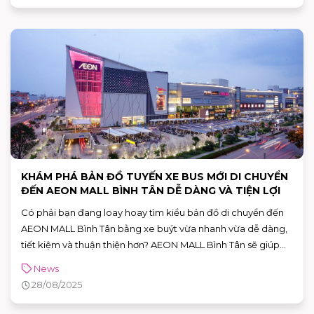
KHÁM PHÁ BẢN ĐỒ TUYẾN XE BUS MỚI DI CHUYỂN
ĐẾN AEON MALL BÌNH TÂN DỄ DÀNG VÀ TIỆN LỢI
Có phải bạn đang loay hoay tìm kiểu bản đồ di chuyển đến
AEON MALL Bình Tân bằng xe buýt vừa nhanh vừa dễ dàng,
tiết kiệm và thuận thiện hơn? AEON MALL Bình Tân sẽ giúp
bạn cập nhật bản đồ các tuyến xe buýt mới nhất, giúp bạn
News
chủ động trong việc lên kế hoạch di chuyển đến trung tâm
28/08/2025
thương mại một cách nhanh chóng mà không lo lạc đường.