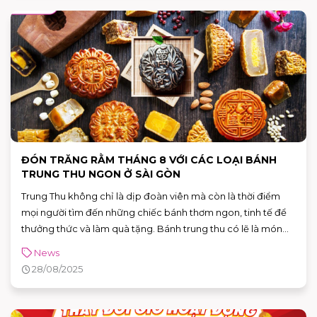
ĐÓN TRĂNG RẰM THÁNG 8 VỚI CÁC LOẠI BÁNH
TRUNG THU NGON Ở SÀI GÒN
Trung Thu không chỉ là dịp đoàn viên mà còn là thời điểm
mọi người tìm đến những chiếc bánh thơm ngon, tinh tế để
thưởng thức và làm quà tặng. Bánh trung thu có lẽ là món
quà không thể thiếu mỗi khi rằm tháng tám đến. Những hộp
News
bánh trung thu với ý nghĩa chúc cho người người, nhà nhà có
28/08/2025
một cuộc sống đầy đủ và hạnh phúc viễn mạn. Nếu bạn
đang loay hoay không biết chọn loại bánh trung thu nào cho
năm nay, hãy cùng AEON MALL Bình Tân khám phá các loại