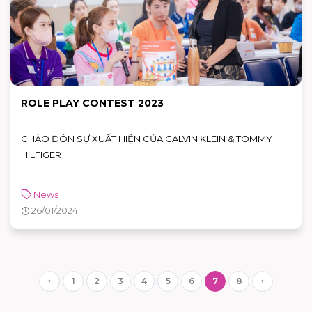
ROLE PLAY CONTEST 2023
CHÀO ĐÓN SỰ XUẤT HIỆN CỦA CALVIN KLEIN & TOMMY
HILFIGER
News
26/01/2024
‹
1
2
3
4
5
6
7
8
›