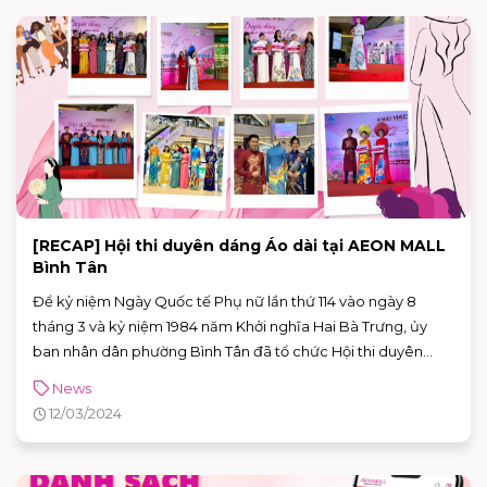
[RECAP] Hội thi duyên dáng Áo dài tại AEON MALL
Bình Tân
Để kỷ niệm Ngày Quốc tế Phụ nữ lần thứ 114 vào ngày 8
tháng 3 và kỷ niệm 1984 năm Khởi nghĩa Hai Bà Trưng, ủy
ban nhân dân phường Bình Tân đã tổ chức Hội thi duyên
dáng áo dài tại AEON MALL Bình Tân. Lễ kỷ niệm này không
News
chỉ nhằm tôn vinh vẻ đẹp vượt thời gian và ý nghĩa văn hóa
12/03/2024
của tà áo dài Việt Nam mà còn khơi dậy niềm tự hào và
trách nhiệm trong việc bảo tồn di sản văn hóa.