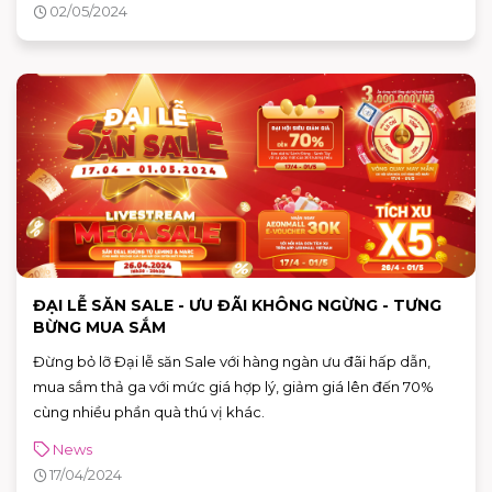
02/05/2024
ĐẠI LỄ SĂN SALE - ƯU ĐÃI KHÔNG NGỪNG - TƯNG
BỪNG MUA SẮM️
Đừng bỏ lỡ Đại lễ săn Sale với hàng ngàn ưu đãi hấp dẫn,
mua sắm thả ga với mức giá hợp lý, giảm giá lên đến 70%
cùng nhiều phần quà thú vị khác.
News
17/04/2024