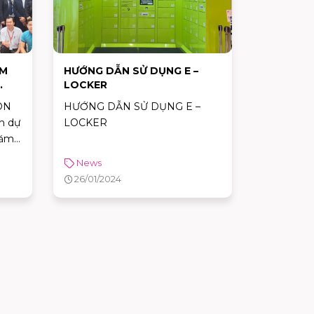
ỆM
HƯỚNG DẪN SỬ DỤNG E –
LOCKER
ON
HƯỚNG DẪN SỬ DỤNG E –
h dự
LOCKER
năm
m –
News
ng
26/01/2024
hật
23)
n
các
iệt