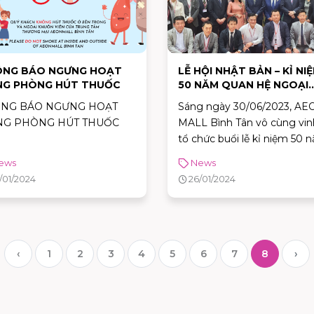
NG BÁO NGƯNG HOẠT
LỄ HỘI NHẬT BẢN – KỈ NI
G PHÒNG HÚT THUỐC
50 NĂM QUAN HỆ NGOẠI
GIAO
NG BÁO NGƯNG HOẠT
Sáng ngày 30/06/2023, AE
G PHÒNG HÚT THUỐC
MALL Bình Tân vô cùng vin
tổ chức buổi lễ kỉ niệm 50 
quan hệ ngoại giao Việt Na
ews
News
Nhật Bản (1973 – 2023) tro
/01/2024
26/01/2024
khuôn khổ sự kiện Lễ Hội N
Bản (29/06/2023 – 12/07/20
với sự tham gia của đại diện
lãnh sự quán Nhật Bản, quậ
Đoàn quận Bình Tân cùng 
‹
1
2
3
4
5
6
7
8
›
vị lãnh đạo cấp cao AEON V
Nam 🤵