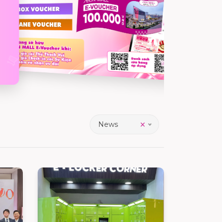
×
News