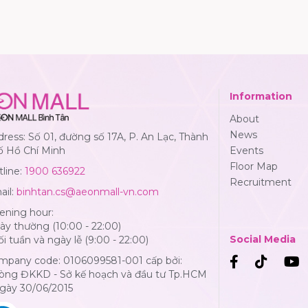
Information
About
News
ress: Số 01, đường số 17A, P. An Lạc, Thành
ố Hồ Chí Minh
Events
Floor Map
line:
1900 636922
Recruitment
ail:
binhtan.cs@aeonmall-vn.com
ening hour:
y thường (10:00 - 22:00)
Social Media
i tuần và ngày lễ (9:00 - 22:00)
mpany code: 0106099581-001 cấp bởi:
òng ĐKKD - Sở kế hoạch và đầu tư Tp.HCM
Ngày 30/06/2015