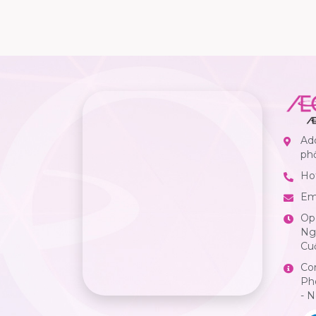
Add
ph
Hot
Em
Op
Ngà
Cuố
Co
Ph
- 