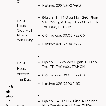
Xí
Hotline: 028 7300 7403
Địa chỉ:
TTTM Giga Mall, 240 Phạm
GoGi
Văn Đồng, P. Hiệp Bình Chánh, TP.
House
Thủ Đức, TP.HCM
Giga Mall
Phạm
Giờ mở cửa:
09:00 - 22:00
Văn Đồng
Hotline:
028 7300 7435
Địa chỉ:
216 Võ Văn Ngân, P. Bình
GoGi
Thọ, TP. Thủ Đức, TP.HCM
House
Vincom
Giờ mở cửa:
09:00 - 22:00
Thủ Đức
Hotline: 028 7300 1193
Thà
nh
phố
Th
Địa chỉ:
L4-07-08, Tầng 4 Tòa nhà
ủ
Khu Cao ốc Văn phòng, TMDV