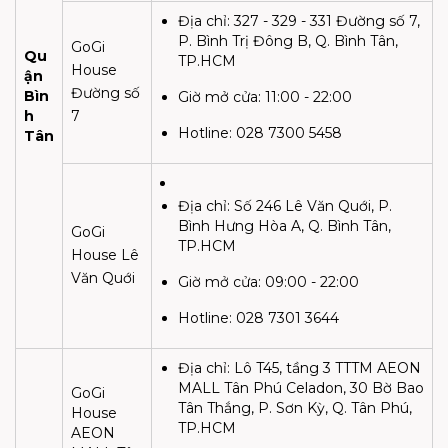
Địa chỉ:
327 - 329 - 331 Đường số 7,
P. Bình Trị Đông B, Q. Bình Tân,
GoGi
Qu
TP.HCM
House
ận
Đường số
Bìn
Giờ mở cửa:
11:00 - 22:00
h
7
Hotline: 028 7300 5458
Tân
Địa chỉ:
Số 246 Lê Văn Quới, P.
Bình Hưng Hòa A, Q. Bình Tân,
GoGi
TP.HCM
House Lê
Văn Quới
Giờ mở cửa:
09:00 - 22:00
Hotline: 028 7301 3644
Địa chỉ:
Lô T45, tầng 3 TTTM AEON
MALL Tân Phú Celadon, 30 Bờ Bao
GoGi
Tân Thắng, P. Sơn Kỳ, Q. Tân Phú,
House
TP.HCM
AEON