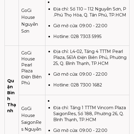
Địa chỉ:
Số 110 – 112 Nguyễn Sơn, P
GoGi
.Phú Thọ Hòa, Q. Tân Phú, TP.HCM
House
Nguyễn
Giờ mở cửa:
09:00 - 22:00
Sơn
Hotline: 028 7303 5995
Địa chỉ:
L4-02, Tầng 4 TTTM Pearl
GoGi
Plaza, 561A Điện Biên Phủ, Phường
House
25, Q. Bình Thạnh, TP.HCM
Pearl
Plaza
Giờ mở cửa:
09:00 - 22:00
Điện Biên
Qu
Phủ
Hotline:
028 7300 1682
ận
Bìn
h
Thạ
Địa chỉ:
Tầng 1 TTTM Vincom Plaza
GoGi
nh
SaigonRes, Số 188, Phường 26, Q.
House
Bình Thạnh, TP.HCM
SaigonRe
s Nguyễn
Giờ mở cửa:
09:00 - 22:00