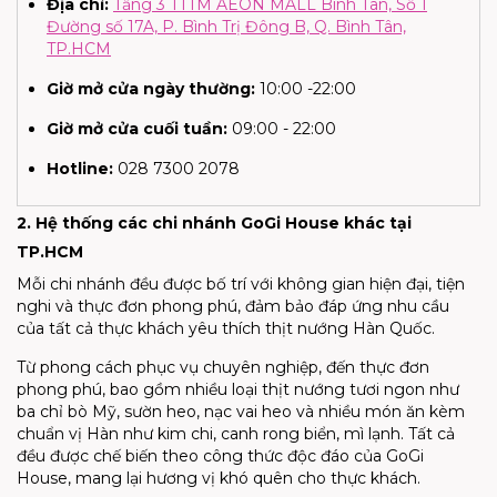
Địa chỉ:
Tầng 3 TTTM AEON MALL Bình Tân, Số 1
Đường số 17A, P. Bình Trị Đông B, Q. Bình Tân,
TP.HCM
Giờ mở cửa ngày thường:
10:00 -22:00
Giờ mở cửa cuối tuần:
09:00 - 22:00
Hotline:
028 7300 2078
2. Hệ thống các chi nhánh GoGi House khác tại
TP.HCM
Mỗi chi nhánh đều được bố trí với không gian hiện đại, tiện
nghi và thực đơn phong phú, đảm bảo đáp ứng nhu cầu
của tất cả thực khách yêu thích thịt nướng Hàn Quốc.
Từ phong cách phục vụ chuyên nghiệp, đến thực đơn
phong phú, bao gồm nhiều loại thịt nướng tươi ngon như
ba chỉ bò Mỹ, sườn heo, nạc vai heo và nhiều món ăn kèm
chuẩn vị Hàn như kim chi, canh rong biển, mì lạnh. Tất cả
đều được chế biến theo công thức độc đáo của GoGi
House, mang lại hương vị khó quên cho thực khách.