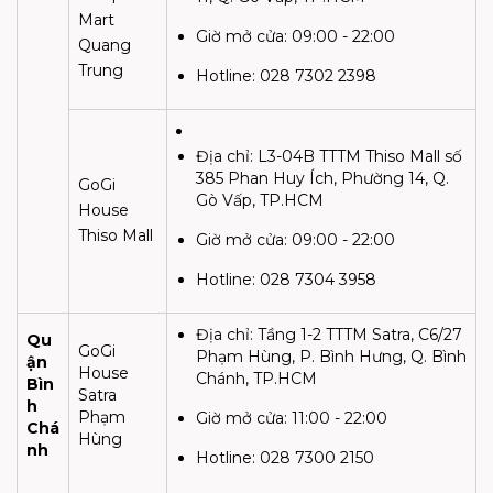
Mart
Giờ mở cửa:
09:00 - 22:00
Quang
Trung
Hotline: 028 7302 2398
Địa chỉ:
L3-04B TTTM Thiso Mall số
385 Phan Huy Ích, Phường 14, Q.
GoGi
Gò Vấp, TP.HCM
House
Thiso Mall
Giờ mở cửa:
09:00 - 22:00
Hotline: 028 7304 3958
Địa chỉ:
Tầng 1-2 TTTM Satra, C6/27
Qu
GoGi
Phạm Hùng, P. Bình Hưng, Q. Bình
ận
House
Chánh, TP.HCM
Bìn
Satra
h
Phạm
Giờ mở cửa:
11:00 - 22:00
Chá
Hùng
nh
Hotline:
028 7300 2150