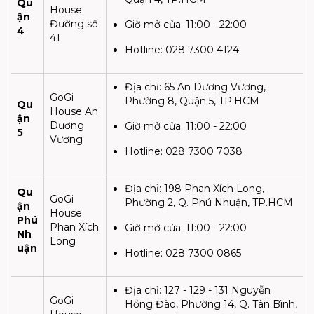
Qu
House
ận
Đường số
Giờ mở cửa:
11:00 - 22:00
4
41
Hotline:
028 7300 4124
Địa chỉ:
65 An Dương Vương,
GoGi
Phường 8, Quận 5, TP.HCM
Qu
House An
ận
Dương
Giờ mở cửa:
11:00 - 22:00
5
Vương
Hotline:
028 7300 7038
Địa chỉ:
198 Phan Xích Long,
Qu
GoGi
Phường 2, Q. Phú Nhuận, TP.HCM
ận
House
Phú
Phan Xích
Giờ mở cửa:
11:00 - 22:00
Nh
Long
uận
Hotline:
028 7300 0865
Địa chỉ:
127 - 129 - 131 Nguyễn
GoGi
Hồng Đào, Phường 14, Q. Tân Bình,