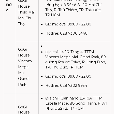
GoGi
Đứ
tổng hợp lô 5.5 số 8 - 10 Mai Chí
House
c
Thọ, P. Thủ Thiêm, TP. Thủ Đức,
Thiso Mall
TP.HCM
Mai Chí
Thọ
Giờ mở cửa:
09:00 - 22:00
Hotline: 028 7300 5440
GoGi
Địa chỉ:
L4-16, Tầng 4, TTTM
House
Vincom Mega Mall Grand Park, 88
Vincom
đường Phước Thiện, P. Long Bình,
Mega
TP. Thủ Đức, TP.HCM
Mall
Giờ mở cửa:
09:00 - 22:00
Grand
Park
Hotline: 028 7302 9934
Địa chỉ:
Gian hàng L3-10A TTTM
Estella Place, 88 Song Hành, P. An
GoGi
Phú, Quận 2, TP.HCM
House