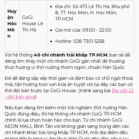
Địa chỉ:
Số 473 Lê Thị Hà, Khu phố
Huy
8, TT. Hóc Môn, H. Hóc Môn,
ện
GoGi
TP.HCM
Hóc
House Lê
Mô
Thị Hà
Giờ mở cửa:
09:00 - 22:00
n
Hotline:
028 7301 5258
Với hệ thống
40 chi nhánh trải khắp TP.HCM
, bạn sẽ dễ
dàng tìm thấy một chi nhánh GoGi gần nhất để thưởng
thức hương vị thịt nướng thơm ngon, chuẩn Hàn Quốc.
Để dễ dàng sắp xếp thời gian và đảm bảo có chỗ ngồi thoải
mái, tận hưởng trọn vẹn bữa ăn tuyệt vời tại đây các bạn có
thể đặt bàn trước tại GoGi House.
(Inlink sang bài
Bài viết 22
- đặt bàn gogi
)
Nếu bạn đang tìm kiếm một trải nghiệm thịt nướng Hàn
Quốc đúng điệu, thì hệ thống
chi nhánh GoGi TP.HCM
chính là lựa chọn hoàn hảo cho bạn. Từ
chi nhánh GoGi
AEON MALL Bình Tân với không gian sang trọng đến các
chi nhánh khác trải rộng khắp TP.HCM, mỗi địa điểm đều
mang đến hương vị ẩm thực Hàn Quốc độc đáo, phục vụ