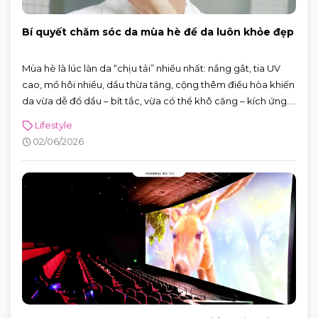
Bí quyết chăm sóc da mùa hè để da luôn khỏe đẹp
Mùa hè là lúc làn da “chịu tải” nhiều nhất: nắng gắt, tia UV
cao, mồ hôi nhiều, dầu thừa tăng, cộng thêm điều hòa khiến
da vừa dễ đổ dầu – bít tắc, vừa có thể khô căng – kích ứng.
Tin vui là bạn không cần skincare phức tạp. Chỉ cần nắm
Lifestyle
đúng vài nguyên tắc: làm sạch vừa đủ, dưỡng ẩm nhẹ,
02/06/2026
chống nắng đúng cách và xử lý mồ hôi thông minh, da sẽ dễ
“ổn định” hơn hẳn.