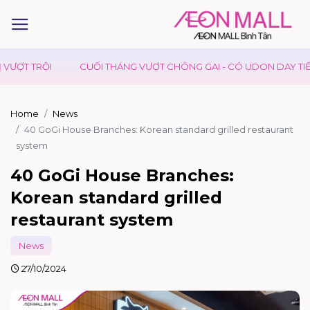
CUỐI THÁNG VƯỢT CHÔNG GAI - CÓ UDON DAY TIẾP SỨC
KI
Home
News
40 GoGi House Branches: Korean standard grilled restaurant
system
40 GoGi House Branches:
Korean standard grilled
restaurant system
News
27/10/2024