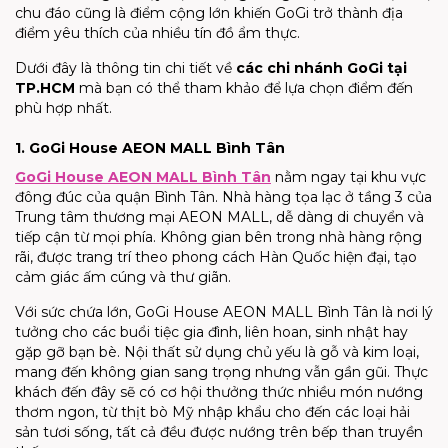
chu đáo cũng là điểm cộng lớn khiến GoGi trở thành địa
điểm yêu thích của nhiều tín đồ ẩm thực.
Dưới đây là thông tin chi tiết về
các chi nhánh GoGi tại
TP.HCM
mà bạn có thể tham khảo để lựa chọn điểm đến
phù hợp nhất.
1. GoGi House AEON MALL Bình Tân
GoGi House AEON MALL Bình Tân
nằm ngay tại khu vực
đông đúc của quận Bình Tân. Nhà hàng tọa lạc ở tầng 3 của
Trung tâm thương mại AEON MALL, dễ dàng di chuyển và
tiếp cận từ mọi phía. Không gian bên trong nhà hàng rộng
rãi, được trang trí theo phong cách Hàn Quốc hiện đại, tạo
cảm giác ấm cúng và thư giãn.
Với sức chứa lớn, GoGi House AEON MALL Bình Tân là nơi lý
tưởng cho các buổi tiệc gia đình, liên hoan, sinh nhật hay
gặp gỡ bạn bè. Nội thất sử dụng chủ yếu là gỗ và kim loại,
mang đến không gian sang trọng nhưng vẫn gần gũi. Thực
khách đến đây sẽ có cơ hội thưởng thức nhiều món nướng
thơm ngon, từ thịt bò Mỹ nhập khẩu cho đến các loại hải
sản tươi sống, tất cả đều được nướng trên bếp than truyền