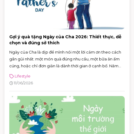
Gợi ý quà tặng Ngày của Cha 2026: Thiết thực, dễ
chọn và đúng sở thích
Ngày của Cha là dịp để mình nói một lời cảm ơn theo cách
gần gũi nhất: một món quà đúng nhu cầu, một bữa ăn ấm
cúng, hoặc chỉ đơn giản là dành thời gian ở cạnh bố. Năm
2026, Ngày của Cha rơi vào Chủ nhật 21/6/2026 (Chủ nhật
Lifestyle
thứ ba của tháng 6) — rất tiện để cả nhà lên lịch đi chơi, mua
11/06/2026
sắm và ăn uống trong một buổi.