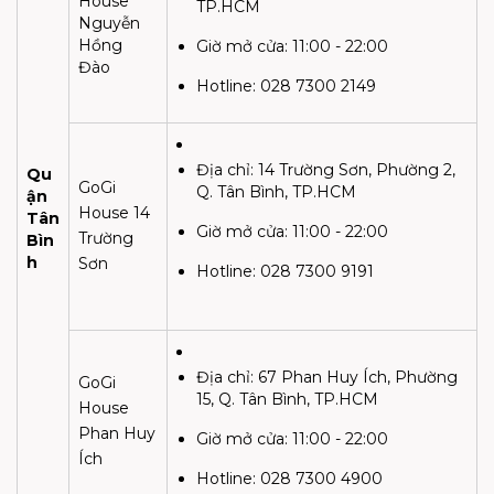
House
TP.HCM
Nguyễn
Hồng
Giờ mở cửa:
11:00 - 22:00
Đào
Hotline:
028 7300 2149
Địa chỉ:
14 Trường Sơn, Phường 2,
Qu
GoGi
Q. Tân Bình, TP.HCM
ận
House 14
Tân
Giờ mở cửa:
11:00 - 22:00
Trường
Bìn
h
Sơn
Hotline: 028 7300 9191
Địa chỉ:
67 Phan Huy Ích, Phường
GoGi
15, Q. Tân Bình, TP.HCM
House
Phan Huy
Giờ mở cửa:
11:00 - 22:00
Ích
Hotline: 028 7300 4900