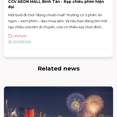
CGV AEON MALL Bình Tân - Rạp chiếu phim hiện
đại
Một buổi đi chơi “đúng chuẩn mall” thường có 3 phần: ăn
ngon – xem phim – dạo mua sắm. Và nếu bạn đang tìm một
rạp chiếu vừa tiện di chuyển, vừa có nhiều lựa chọn định
dạng phòng chiếu để đổi “mood” theo từng bộ phim, CGV
Lifestyle
AEON MALL Bình Tân là điểm đến rất phù hợp cho cả gia
02/06/2026
đình, nhóm bạn lẫn các buổi hẹn hò cuối tuần.
Related news