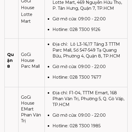
GoGi
Lotte Mart, 469 Nguyễn Hữu Thọ,
House
P. Tân Hưng, Quận 7, TP.HCM
Lotte
Giờ mở cửa:
09:00 - 22:00
Mart
Hotline: 028 7300 9126
Địa chỉ:
Lô L3-16,17 Tầng 3 TTTM
Parc Mall, Số 547-549 Tạ Quang
Qu
GoGi
Bửu, Phường 4, Quận 8, TP.HCM
ận
House
8
Parc Mall
Giờ mở cửa:
09:00 - 22:00
Hotline:
028 7300 7677
Địa chỉ:
F1-04, TTTM Emart, 168
GoGi
Phan Văn Trị, Phường 5, Q. Gò Vấp,
House
TP.HCM
EMart
Phan Văn
Giờ mở cửa:
09:00 - 22:00
Trị
Hotline:
028 7300 1985