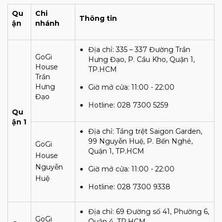
Qu
Chi
Thông tin
ận
nhánh
Địa chỉ:
335 – 337 Đường Trần
GoGi
Hưng Đạo, P. Cầu Kho, Quận 1,
House
TP.HCM
Trần
Hưng
Giờ mở cửa:
11:00 - 22:00
Đạo
Hotline:
028 7300 5259
Qu
ận 1
Địa chỉ:
Tầng trệt Saigon Garden,
99 Nguyễn Huệ, P. Bến Nghé,
GoGi
Quận 1, TP.HCM
House
Nguyễn
Giờ mở cửa:
11:00 - 22:00
Huệ
Hotline: 028 7300 9338
Địa chỉ:
69 Đường số 41, Phường 6,
GoGi
Quận 4, TP.HCM