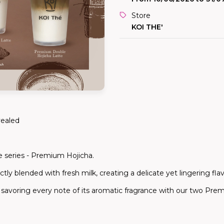
Store
KOI THE'
vealed
 series -
Premium Hojicha.
tly blended with fresh milk, creating a delicate yet lingering flav
savoring every note of its aromatic fragrance
with our two Prem