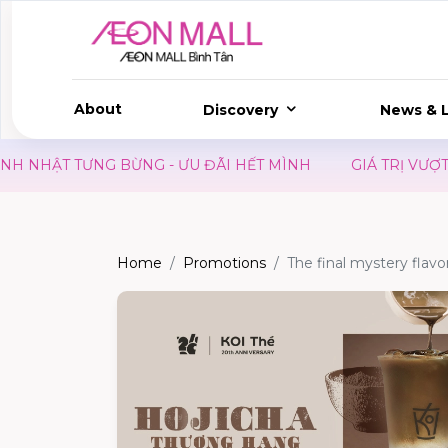
About
Discovery
News & L
HẬT TƯNG BỪNG - ƯU ĐÃI HẾT MÌNH
GIÁ TRỊ VƯỢT TRỘI
Home
Promotions
The final mystery flavo