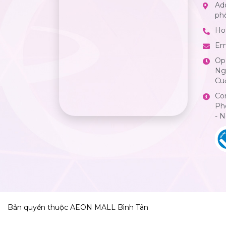
Add
ph
Hot
Em
Op
Ngà
Cuố
Co
Ph
- 
Bản quyền thuộc AEON MALL Bình Tân