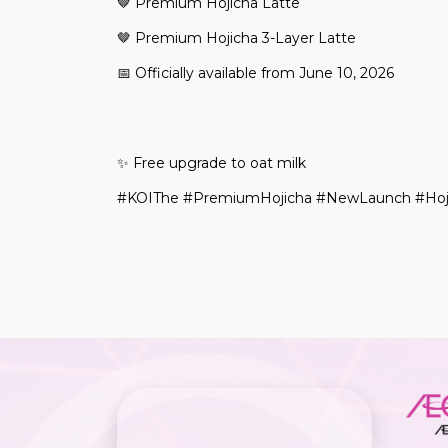
🤎
Premium Hojicha Latte
🤎 Premium Hojicha 3-Layer Latte
📅 Officially available from June 10, 2026
✨ Free upgrade to oat milk
#KOIThe #PremiumHojicha #NewLaunch #Hoj