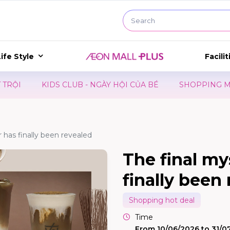
ife Style
Facilit
KIDS CLUB - NGÀY HỘI CỦA BÉ
SHOPPING MARATHO
r has finally been revealed
The final my
finally been
Shopping hot deal
Time
From 10/06/2026 to 31/0