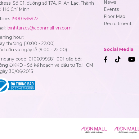
News
ress: Số 01, đường số 17A, P. An Lạc, Thành
ố Hồ Chí Minh
Events
Floor Map
line:
1900 636922
Recruitment
ail:
binhtan.cs@aeonmall-vn.com
ening hour:
y thường (10:00 - 22:00)
Social Media
i tuần và ngày lễ (9:00 - 22:00)
mpany code: 0106099581-001 cấp bởi:
òng ĐKKD - Sở kế hoạch và đầu tư Tp.HCM
Ngày 30/06/2015