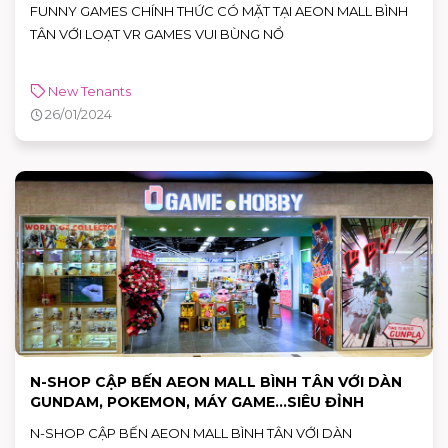
FUNNY GAMES CHÍNH THỨC CÓ MẶT TẠI AEON MALL BÌNH
TÂN VỚI LOẠT VR GAMES VUI BÙNG NỔ
New Tenants
26/01/2024
N-SHOP CẬP BẾN AEON MALL BÌNH TÂN VỚI DÀN
GUNDAM, POKEMON, MÁY GAME…SIÊU ĐỈNH
N-SHOP CẬP BẾN AEON MALL BÌNH TÂN VỚI DÀN