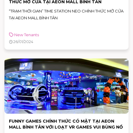
THỨC MỞ CỬA TẠI AEON MALL BÌNH TÂN
“TRẠM THỜI GIAN” TIME STATION NEO CHÍNH THỨC MỞ CỬA
TẠI AEON MALL BÌNH TÂN
New Tenants
26/01/2024
FUNNY GAMES CHÍNH THỨC CÓ MẶT TẠI AEON
MALL BÌNH TÂN VỚI LOẠT VR GAMES VUI BÙNG NỔ