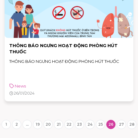
THÔNG BÁO NGƯNG HOẠT ĐỘNG PHÒNG HÚT
THUỐC
THÔNG BÁO NGƯNG HOẠT ĐỘNG PHÒNG HÚT THUỐC
News
26/01/2024
1
2
...
19
20
21
22
23
24
25
26
27
28