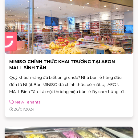
MINISO CHÍNH THỨC KHAI TRƯƠNG TẠI AEON
MALL BÌNH TÂN
Quý khách hàng đã biết tin gì chưa? Nhà bán lẻ hàng đầu
đến từ Nhật Bản MINISO đã chính thức có mặt tại AEON
MALL Bình Tân. Là một thương hiệu bán lẻ lấy cảm hứng từ
phong cách sống, MINISO cung cấp đa dạng các mặt hàng
New Tenants
chất lượng cao, giá cả phải chăng như: gia dụng, mỹ phẩm
26/01/2024
và thực phẩm,… Được thành lập từ năm 2013, MINISO đã có
mặt tại hơn 80 quốc gia với hơn 4,200 cửa hàng, bao gồm cả
Mỹ, Anh, Canada, Úc, Tây Ban Nha, UAE, Ấn Độ và Mexico,…